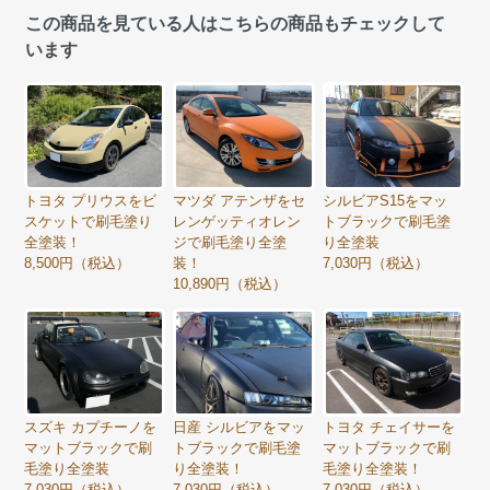
この商品を見ている人はこちらの商品もチェックして
います
トヨタ プリウスをビ
マツダ アテンザをセ
シルビアS15をマッ
スケットで刷毛塗り
レンゲッティオレン
トブラックで刷毛塗
全塗装！
ジで刷毛塗り全塗
り全塗装
8,500円（税込）
装！
7,030円（税込）
10,890円（税込）
スズキ カプチーノを
トヨタ チェイサーを
日産 シルビアをマッ
マットブラックで刷
マットブラックで刷
トブラックで刷毛塗
毛塗り全塗装
毛塗り全塗装！
り全塗装！
7,030円（税込）
7,030円（税込）
7,030円（税込）