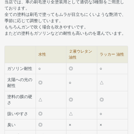
当店では、車の刷毛塗り全塗装用として適切な3種類をご用意し
ております。
全ての塗料は刷毛で塗ってもムラが目立ちにくいような艶消で、
季節に応じて調整しています。
もちろんガンで吹く場合も吹きやすいです。
またどの塗料もガソリンなどの耐性も高いものを選んでいます。
２液ウレタン
水性
ラッカー 油性
油性
ガソリン耐性
○
◎
○
太陽への光の
◎
○
△
耐性
塗料の膜の硬
△
◎
◎
さ
扱いやすさ
◎
△
○
臭い
◎
×
×