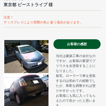
東京都 ビーストライプ 様
注意！
ディスプレイにより実際の色と違う場合があります。
お客様の感想
当社は建築工事の会社なの
ですが、お客様の要望でプ
リウスを全塗装することに
なりました。
刷毛、ローラーで車を塗装
するのは初めての経験でし
たが、希釈を調整すれば塗
りやすかったです。
お客様にも気に入ってもら
えたので良かったと思いま
す。