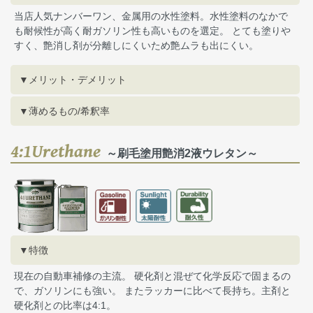
当店人気ナンバーワン、金属用の水性塗料。水性塗料のなかで
も耐候性が高く耐ガソリン性も高いものを選定。 とても塗りや
すく、艶消し剤が分離しにくいため艶ムラも出にくい。
▼メリット・デメリット
▼薄めるもの/希釈率
4:1Urethane
～刷毛塗用艶消2液ウレタン～
▼特徴
現在の自動車補修の主流。 硬化剤と混ぜて化学反応で固まるの
で、ガソリンにも強い。 またラッカーに比べて長持ち。主剤と
硬化剤との比率は4:1。