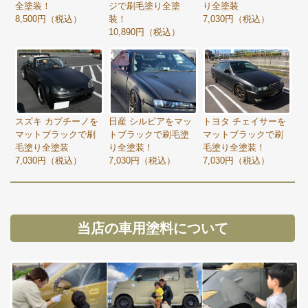
全塗装！
ジで刷毛塗り全塗
り全塗装
8,500円（税込）
装！
7,030円（税込）
10,890円（税込）
スズキ カプチーノを
トヨタ チェイサーを
日産 シルビアをマッ
マットブラックで刷
マットブラックで刷
トブラックで刷毛塗
毛塗り全塗装
毛塗り全塗装！
り全塗装！
7,030円（税込）
7,030円（税込）
7,030円（税込）
当店の車用塗料について