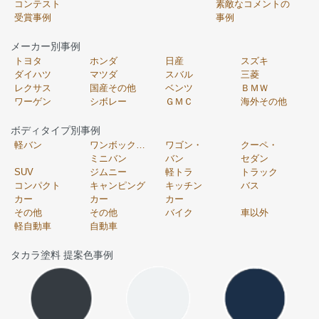
コンテスト
素敵なコメントの
受賞事例
事例
メーカー別事例
トヨタ
ホンダ
日産
スズキ
ダイハツ
マツダ
スバル
三菱
レクサス
国産その他
ベンツ
ＢＭＷ
ワーゲン
シボレー
ＧＭＣ
海外その他
ボディタイプ別事例
軽バン
ワンボックス・
ワゴン・
クーペ・
ミニバン
バン
セダン
SUV
ジムニー
軽トラ
トラック
コンパクト
キャンピング
キッチン
バス
カー
カー
カー
その他
その他
バイク
車以外
軽自動車
自動車
タカラ塗料 提案色事例