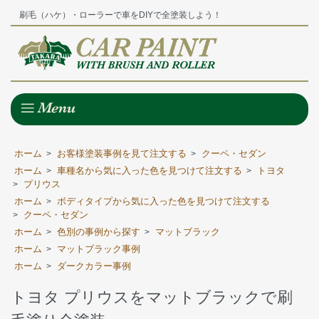
刷毛（ハケ）・ローラーで車をDIYで全塗装しよう！
ホーム
お客様塗装事例を見て注文する
クーペ・セダン
>
>
ホーム
車種名から気に入った色を見つけて注文する
トヨタ
>
>
プリウス
>
ホーム
ボディタイプから気に入った色を見つけて注文する
>
クーペ・セダン
>
ホーム
色別の事例から探す
マットブラック
>
>
ホーム
マットブラック事例
>
ホーム
ダークカラー事例
>
トヨタ プリウスをマットブラックで刷