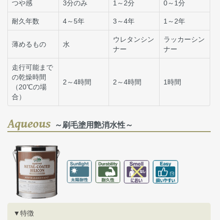
つや感
3分のみ
1～2分
0～1分
耐久年数
4～5年
3～4年
1～2年
ウレタンシン
ラッカーシン
薄めるもの
水
ナー
ナー
走行可能まで
の乾燥時間
2～4時間
2～4時間
1時間
（20℃の場
合）
Aqueous
～刷毛塗用艶消水性～
▼特徴