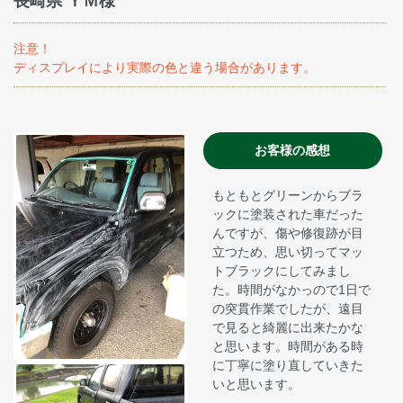
長崎県 ＹＭ様
注意！
ディスプレイにより実際の色と違う場合があります。
お客様の感想
もともとグリーンからブラ
ックに塗装された車だった
んですが、傷や修復跡が目
立つため、思い切ってマッ
トブラックにしてみまし
た。時間がなかっので1日で
の突貫作業でしたが、遠目
で見ると綺麗に出来たかな
と思います。時間がある時
に丁寧に塗り直していきた
いと思います。