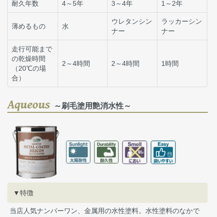
耐久年数
4～5年
3～4年
1～2年
ウレタンシン
ラッカーシン
薄めるもの
水
ナー
ナー
走行可能まで
の乾燥時間
2～4時間
2～4時間
1時間
（20℃の場
合）
Aqueous
～刷毛塗用艶消水性～
▼特徴
当店人気ナンバーワン、金属用の水性塗料。水性塗料のなかで