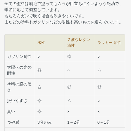
全ての塗料は刷毛で塗ってもムラが目立ちにくいような艶消で、
季節に応じて調整しています。
もちろんガンで吹く場合も吹きやすいです。
またどの塗料もガソリンなどの耐性も高いものを選んでいます。
２液ウレタン
水性
ラッカー 油性
油性
ガソリン耐性
○
◎
○
太陽への光の
◎
○
△
耐性
塗料の膜の硬
△
◎
◎
さ
扱いやすさ
◎
△
○
臭い
◎
×
×
つや感
3分のみ
1～2分
0～1分