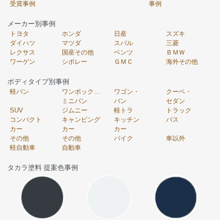
受賞事例
事例
メーカー別事例
トヨタ
ホンダ
日産
スズキ
ダイハツ
マツダ
スバル
三菱
レクサス
国産その他
ベンツ
ＢＭＷ
ワーゲン
シボレー
ＧＭＣ
海外その他
ボディタイプ別事例
軽バン
ワンボックス・
ワゴン・
クーペ・
ミニバン
バン
セダン
SUV
ジムニー
軽トラ
トラック
コンパクト
キャンピング
キッチン
バス
カー
カー
カー
その他
その他
バイク
車以外
軽自動車
自動車
タカラ塗料 提案色事例