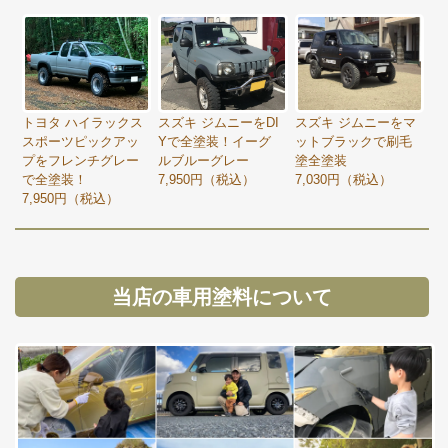
トヨタ ハイラックス
スズキ ジムニーをDI
スズキ ジムニーをマ
スポーツピックアッ
Yで全塗装！イーグ
ットブラックで刷毛
プをフレンチグレー
ルブルーグレー
塗全塗装
で全塗装！
7,950円（税込）
7,030円（税込）
7,950円（税込）
当店の車用塗料について