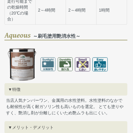
走行可能まで
の乾燥時間
2～4時間
2～4時間
1時間
（20℃の場
合）
Aqueous
～刷毛塗用艶消水性～
▼特徴
当店人気ナンバーワン、金属用の水性塗料。水性塗料のなかで
も耐候性が高く耐ガソリン性も高いものを選定。 とても塗りや
すく、艶消し剤が分離しにくいため艶ムラも出にくい。
▼メリット・デメリット