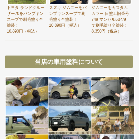
トヨタ ランドクルー
スズキ ジムニーをパ
ジムニーをカスタム
ザー70をパンプキン
ンプキンスープで刷
カラー 日塗工旧番号
スープで刷毛塗り全
毛塗り全塗装！
749 マンセル5B4/9
塗装！
10,890円（税込）
で刷毛塗り全塗装！
10,890円（税込）
8,350円（税込）
当店の車用塗料について