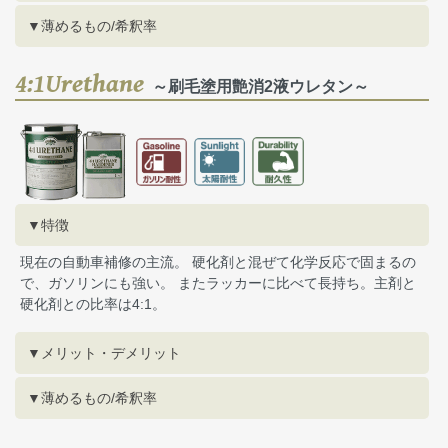
▼薄めるもの/希釈率
4:1Urethane
～刷毛塗用艶消2液ウレタン～
▼特徴
現在の自動車補修の主流。 硬化剤と混ぜて化学反応で固まるの
で、ガソリンにも強い。 またラッカーに比べて長持ち。主剤と
硬化剤との比率は4:1。
▼メリット・デメリット
▼薄めるもの/希釈率