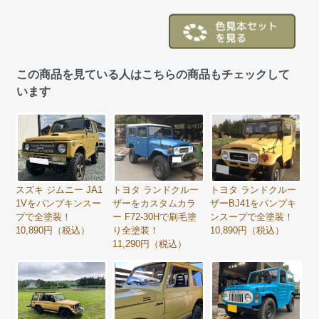
この商品を見ている人はこちらの商品もチェックして
います
スズキ ジムニー JA1
トヨタ ランドクルー
トヨタ ランドクルー
1Vをパンプキンスー
ザーをカスタムカラ
ザーBJ41をパンプキ
プで全塗装！
ー F72-30Hで刷毛塗
ンスープで全塗装！
10,890円（税込）
り全塗装！
10,890円（税込）
11,290円（税込）