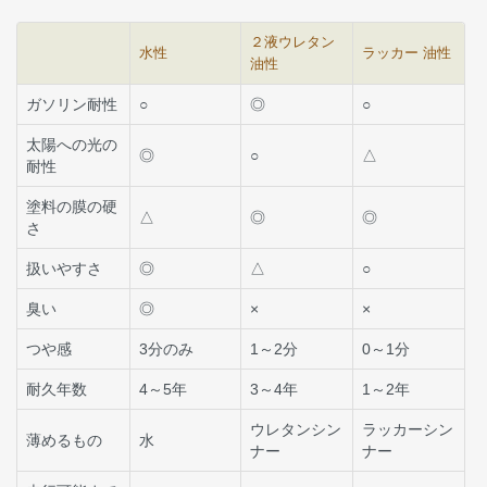
２液ウレタン
水性
ラッカー 油性
油性
ガソリン耐性
○
◎
○
太陽への光の
◎
○
△
耐性
塗料の膜の硬
△
◎
◎
さ
扱いやすさ
◎
△
○
臭い
◎
×
×
つや感
3分のみ
1～2分
0～1分
耐久年数
4～5年
3～4年
1～2年
ウレタンシン
ラッカーシン
薄めるもの
水
ナー
ナー