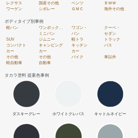
レクサス
国産その他
ベンツ
ＢＭＷ
ワーゲン
シボレー
ＧＭＣ
海外その他
ボディタイプ別事例
軽バン
ワンボックス・
ワゴン・
クーペ・
ミニバン
バン
セダン
SUV
ジムニー
軽トラ
トラック
コンパクト
キャンピング
キッチン
バス
カー
カー
カー
その他
その他
バイク
車以外
軽自動車
自動車
タカラ塗料 提案色事例
ダスキーグレー
ホワイトクレバス
キャトルネイビー