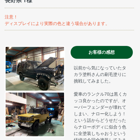
長野県 T様
注意！
ディスプレイにより実際の色と違う場合があります。
お客様の感想
以前から気になっていたタ
カラ塗料さんの刷毛塗りに
挑戦してみました。
愛車のランクル70は黒くカ
ッコ良かったのですが、オ
ーバーフェンダーが壊れて
しまい、ナロー化しよう！
という話からどうせだった
らナローボディに似合う色
に全塗装しちゃおうという
経緯で今回全塗装してみま