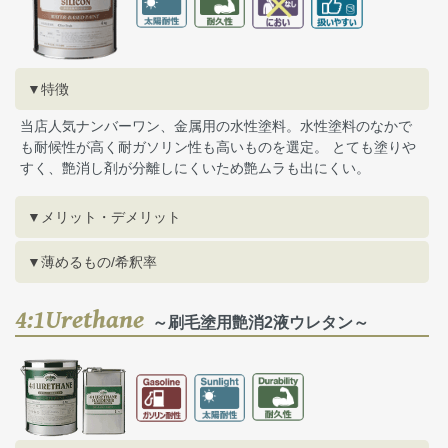
▼特徴
当店人気ナンバーワン、金属用の水性塗料。水性塗料のなかで
も耐候性が高く耐ガソリン性も高いものを選定。 とても塗りや
すく、艶消し剤が分離しにくいため艶ムラも出にくい。
▼メリット・デメリット
▼薄めるもの/希釈率
4:1Urethane
～刷毛塗用艶消2液ウレタン～