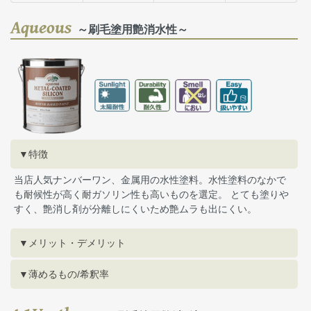
Aqueous
～刷毛塗用艶消水性～
▼特徴
当店人気ナンバーワン、金属用の水性塗料。水性塗料のなかで
も耐候性が高く耐ガソリン性も高いものを選定。 とても塗りや
すく、艶消し剤が分離しにくいため艶ムラも出にくい。
▼メリット・デメリット
▼薄めるもの/希釈率