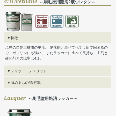
4:1Urethane
～刷毛塗用艶消2液ウレタン～
▼特徴
現在の自動車補修の主流。 硬化剤と混ぜて化学反応で固まるの
で、ガソリンにも強い。 またラッカーに比べて長持ち。主剤と
硬化剤との比率は4:1。
▼メリット・デメリット
▼薄めるもの/希釈率
Lacquer
～刷毛塗用艶消ラッカー～