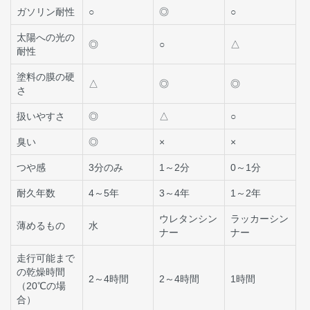
ガソリン耐性
○
◎
○
太陽への光の
◎
○
△
耐性
塗料の膜の硬
△
◎
◎
さ
扱いやすさ
◎
△
○
臭い
◎
×
×
つや感
3分のみ
1～2分
0～1分
耐久年数
4～5年
3～4年
1～2年
ウレタンシン
ラッカーシン
薄めるもの
水
ナー
ナー
走行可能まで
の乾燥時間
2～4時間
2～4時間
1時間
（20℃の場
合）