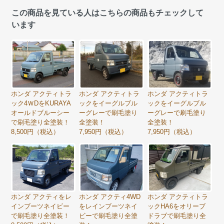
この商品を見ている人はこちらの商品もチェックして
います
ホンダ アクティトラ
ホンダ アクティトラ
ホンダ アクティトラ
ック4ＷDをKURAYA
ックをイーグルブル
ックをイーグルブル
オールドブルーシー
ーグレーで刷毛塗り
ーグレーで刷毛塗り
で刷毛塗り全塗装！
全塗装！
全塗装！
8,500円（税込）
7,950円（税込）
7,950円（税込）
ホンダ アクティをレ
ホンダ アクティ4WD
ホンダ アクティトラ
インブーツネイビー
をレインブーツネイ
ックHA6をオリーブ
で刷毛塗り全塗装！
ビーで刷毛塗り全塗
ドラブで刷毛塗り全