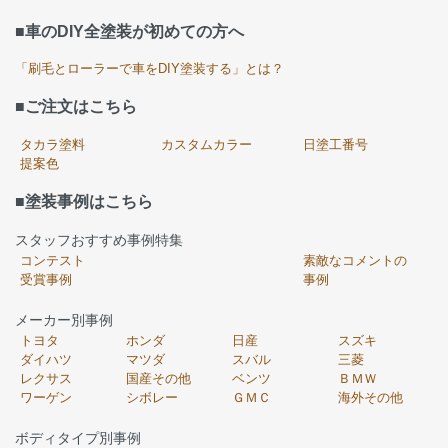
■車のDIY全塗装が初めての方へ
「刷毛とローラーで車をDIY塗装する」とは？
■ご注文はこちら
タカラ塗料
カスタムカラー
日塗工番号
提案色
■塗装事例はこちら
スタッフおすすめ事例特集
コンテスト
素敵なコメントの
受賞事例
事例
メーカー別事例
トヨタ
ホンダ
日産
スズキ
ダイハツ
マツダ
スバル
三菱
レクサス
国産その他
ベンツ
ＢＭＷ
ワーゲン
シボレー
ＧＭＣ
海外その他
ボディタイプ別事例