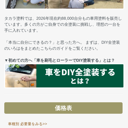
タカラ塗料では、2026年現在約88,000台分もの車用塗料を販売し
ています。多くの方がご自身での全塗装に挑戦し、理想の一台を
手に入れています。
「本当に自分にできるの？」と思った方へ。 まずは、DIY全塗装
のいろはをまとめたこちらのガイドをご覧ください。
▼初めての方へ「車を刷毛とローラーでDIY塗装する」とは？
価格表
車種別 必要量をみる>>