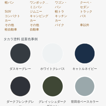
軽バン
ワンボックス・
ワゴン・
クーペ・
ミニバン
バン
セダン
SUV
ジムニー
軽トラ
トラック
コンパクト
キャンピング
キッチン
バス
カー
カー
カー
その他
その他
バイク
車以外
軽自動車
自動車
タカラ塗料 提案色事例
ダスキーグレー
ホワイトクレバス
キャトルネイビー
ダークフレンチグレ
グレイッシュダーク
世田谷ベースカラー