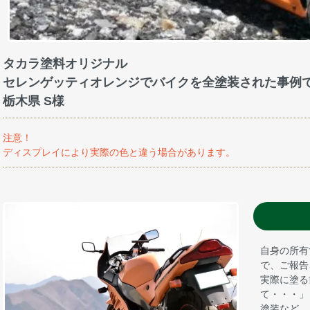
タカラ塗料オリジナル
セレンゲッティオレンジでバイクを全塗装された事例
栃木県 S様
注意！
ディスプレイにより実際の色と違う場合があります。
自身の所有
で、ご報告
実際に塗る
て・・・」
塗装など、