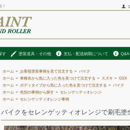
う！
探す
塗装道具・その他
支払・配送納期について
Q&A
ホーム
お客様塗装事例を見て注文する
バイク
>
>
ホーム
車種名から気に入った色を見つけて注文する
スズキ
GSX
>
>
>
ホーム
ボディタイプから気に入った色を見つけて注文する
バイク
>
>
ホーム
色別の事例から探す
セレンゲッティオレンジ
>
>
ホーム
セレンゲッティオレンジ事例
>
バイクをセレンゲッティオレンジで刷毛塗