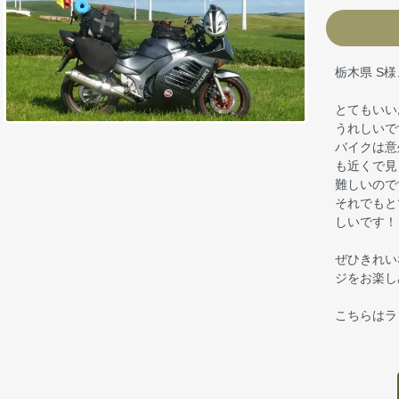
栃木県 S
とてもいい
うれしいで
バイクは意
も近くで見
難しいので
それでもと
しいです！
ぜひきれい
ジをお楽し
こちらはラ