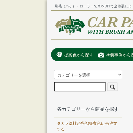
刷毛（ハケ）・ローラーで車をDIYで全塗装しよ
提案色から探す
塗装事例から
各カテゴリーから商品を探す
タカラ塗料定番色(提案色)から注文
する