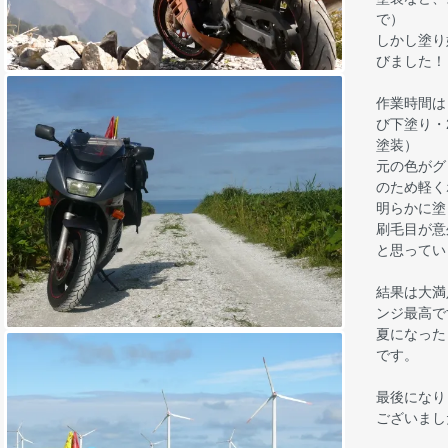
で）
しかし塗り
びました！
作業時間は
び下塗り・
塗装）
元の色がグ
のため軽く
明らかに塗
刷毛目が意
と思ってい
結果は大満
ンジ最高で
夏になった
です。
最後になり
ございまし