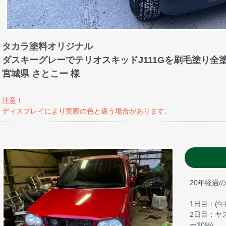
タカラ塗料オリジナル
ダスキーグレーでテリオスキッドJ111Gを刷毛塗り全
宮城県 さとこー 様
注意！
ディスプレイにより実際の色と違う場合があります。
20年経過
1日目：(
2日目：ヤ
ー20%)