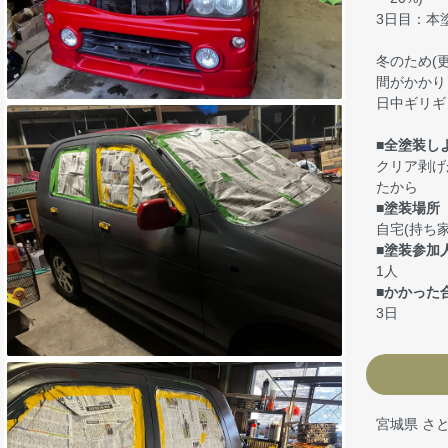
3日目：本
冬のため(
間がかかり
日中ギリギ
■全塗装し
クリア剥げ
たから
■塗装場所
自宅(持ち家
■塗装参加
1人
■かかった
3日
宮城県 さ