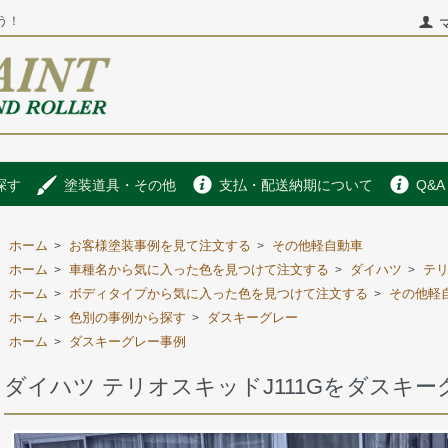
う！
探す
塗装道具・その他
支払・配送納期について
Q&A
ホーム
お客様塗装事例を見て注文する
その他軽自動車
>
>
ホーム
車種名から気に入った色を見つけて注文する
ダイハツ
テ
>
>
>
ホーム
ボディタイプから気に入った色を見つけて注文する
その他軽
>
>
ホーム
色別の事例から探す
ダスキーグレー
>
>
ホーム
ダスキーグレー事例
>
ダイハツ テリオスキッドJ111Gをダスキ