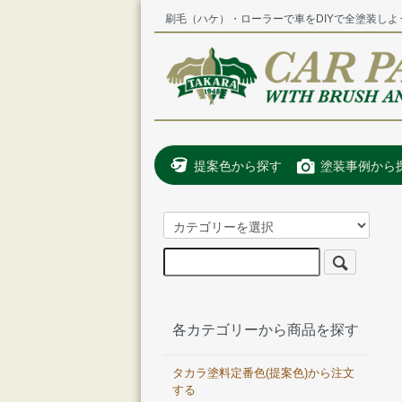
刷毛（ハケ）・ローラーで車をDIYで全塗装しよ
提案色から探す
塗装事例から
各カテゴリーから商品を探す
タカラ塗料定番色(提案色)から注文
する