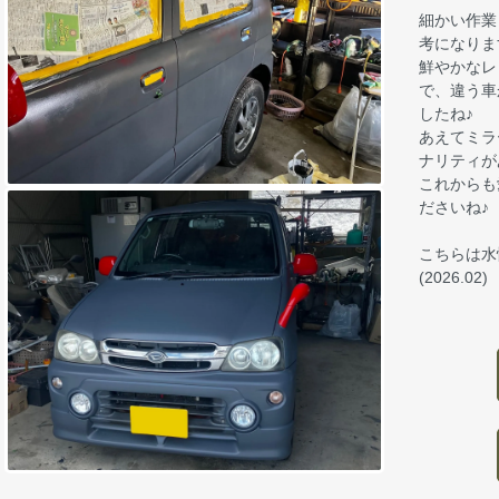
細かい作業
考になりま
鮮やかなレ
で、違う車
したね♪
あえてミラ
ナリティが
これからも
ださいね♪
こちらは水
(2026.02)