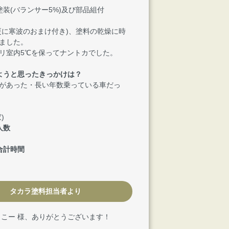
塗装(バランサー5%)及び部品組付
更に寒波のおまけ付き)、塗料の乾燥に時
ました。
リ室内5℃を保ってナントカでした。
ようと思ったきっかけは？
があった・長い年数乗っている車だっ
)
人数
合計時間
タカラ塗料担当者より
とこー 様、ありがとうございます！