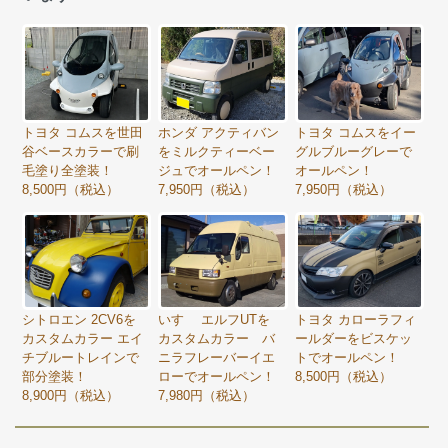
トヨタ コムスを世田
ホンダ アクティバン
トヨタ コムスをイー
谷ベースカラーで刷
をミルクティーベー
グルブルーグレーで
毛塗り全塗装！
ジュでオールペン！
オールペン！
8,500円（税込）
7,950円（税込）
7,950円（税込）
トヨタ カローラフィ
シトロエン 2CV6を
いすゞ エルフUTを
ールダーをビスケッ
カスタムカラー エイ
カスタムカラー バ
トでオールペン！
チブルートレインで
ニラフレーバーイエ
8,500円（税込）
部分塗装！
ローでオールペン！
8,900円（税込）
7,980円（税込）