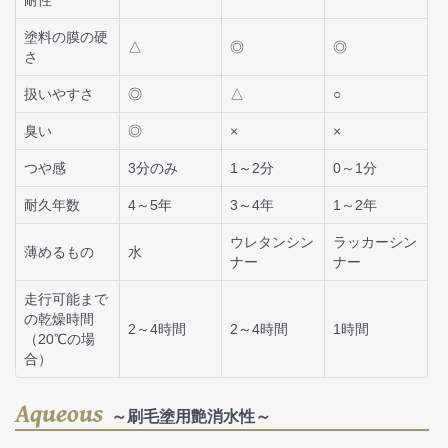
塗料の膜の硬
△
◎
◎
さ
扱いやすさ
◎
△
○
臭い
◎
×
×
つや感
3分のみ
1～2分
0～1分
耐久年数
4～5年
3～4年
1～2年
ウレタンシン
ラッカーシン
薄めるもの
水
ナー
ナー
走行可能まで
の乾燥時間
2～4時間
2～4時間
1時間
（20℃の場
合）
Aqueous
～刷毛塗用艶消水性～