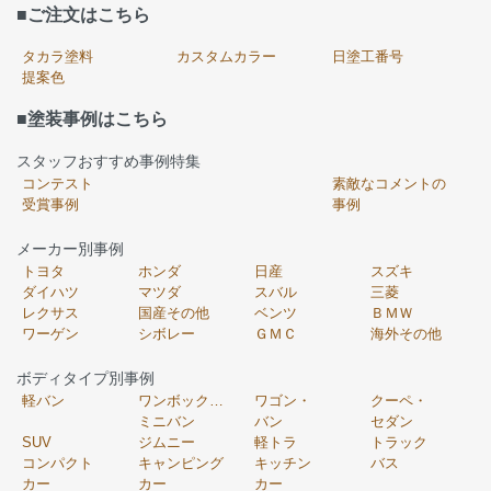
■ご注文はこちら
タカラ塗料
カスタムカラー
日塗工番号
提案色
■塗装事例はこちら
スタッフおすすめ事例特集
コンテスト
素敵なコメントの
受賞事例
事例
メーカー別事例
トヨタ
ホンダ
日産
スズキ
ダイハツ
マツダ
スバル
三菱
レクサス
国産その他
ベンツ
ＢＭＷ
ワーゲン
シボレー
ＧＭＣ
海外その他
ボディタイプ別事例
軽バン
ワンボックス・
ワゴン・
クーペ・
ミニバン
バン
セダン
SUV
ジムニー
軽トラ
トラック
コンパクト
キャンピング
キッチン
バス
カー
カー
カー