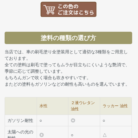
塗料の種類の選び方
当店では、車の刷毛塗り全塗装用として適切な3種類をご用意し
ております。
全ての塗料は刷毛で塗ってもムラが目立ちにくいような艶消で、
季節に応じて調整しています。
もちろんガンで吹く場合も吹きやすいです。
またどの塗料もガソリンなどの耐性も高いものを選んでいます。
２液ウレタン
水性
ラッカー 油性
油性
ガソリン耐性
○
◎
○
太陽への光の
◎
○
△
耐性