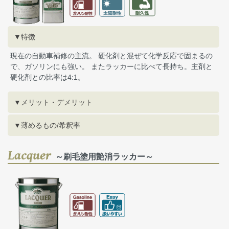
▼特徴
現在の自動車補修の主流。 硬化剤と混ぜて化学反応で固まるの
で、ガソリンにも強い。 またラッカーに比べて長持ち。主剤と
硬化剤との比率は4:1。
▼メリット・デメリット
▼薄めるもの/希釈率
Lacquer
～刷毛塗用艶消ラッカー～