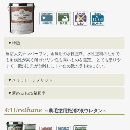
▼特徴
当店人気ナンバーワン、金属用の水性塗料。水性塗料のなかで
も耐候性が高く耐ガソリン性も高いものを選定。 とても塗りや
すく、艶消し剤が分離しにくいため艶ムラも出にくい。
▼メリット・デメリット
▼薄めるもの/希釈率
4:1Urethane
～刷毛塗用艶消2液ウレタン～