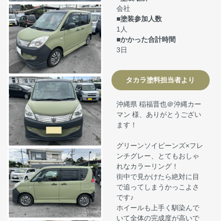
会社
■塗装参加人数
1人
■かかった合計時間
3日
タカラ塗料担当者より
沖縄県 稲福晋也＠沖縄カー
マン 様、ありがとうござい
ます！
グリーンソイビーンズ×フレ
ンチグレー、とてもおしゃ
れなカラーリング！
街中で見かけたら絶対に目
で追ってしまうかっこよさ
です♪
ホイールも上手く馴染んで
いて全体の完成度が高いで