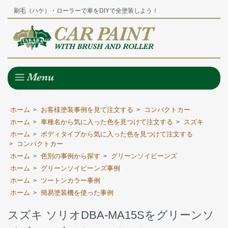
刷毛（ハケ）・ローラーで車をDIYで全塗装しよう！
ホーム
お客様塗装事例を見て注文する
コンパクトカー
>
>
ホーム
車種名から気に入った色を見つけて注文する
スズキ
>
>
ホーム
ボディタイプから気に入った色を見つけて注文する
>
コンパクトカー
>
ホーム
色別の事例から探す
グリーンソイビーンズ
>
>
ホーム
グリーンソイビーンズ事例
>
ホーム
ツートンカラー事例
>
ホーム
簡易塗装機を使った事例
>
スズキ ソリオDBA-MA15Sをグリーンソ