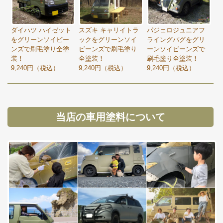
ダイハツ ハイゼット
スズキ キャリイトラ
パジェロジュニアフ
をグリーンソイビー
ックをグリーンソイ
ライングパグをグリ
ンズで刷毛塗り全塗
ビーンズで刷毛塗り
ーンソイビーンズで
装！
全塗装！
刷毛塗り全塗装！
9,240円（税込）
9,240円（税込）
9,240円（税込）
当店の車用塗料について