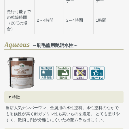
ナー
ナー
走行可能まで
の乾燥時間
2～4時間
2～4時間
1時間
（20℃の場
合）
Aqueous
～刷毛塗用艶消水性～
▼特徴
当店人気ナンバーワン、金属用の水性塗料。水性塗料のなかで
も耐候性が高く耐ガソリン性も高いものを選定。 とても塗りや
すく、艶消し剤が分離しにくいため艶ムラも出にくい。