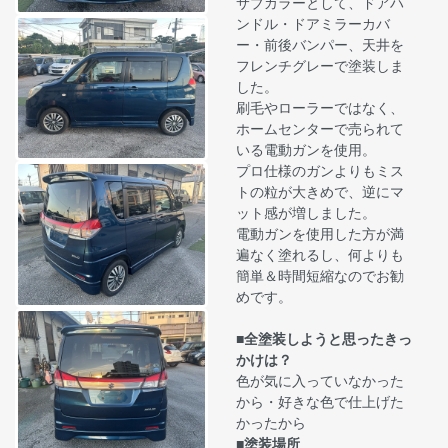
サブカラーとして、ドアハ
ンドル・ドアミラーカバ
ー・前後バンパー、天井を
フレンチグレーで塗装しま
した。
刷毛やローラーではなく、
ホームセンターで売られて
いる電動ガンを使用。
プロ仕様のガンよりもミス
トの粒が大きめで、逆にマ
ット感が増しました。
電動ガンを使用した方が満
遍なく塗れるし、何よりも
簡単＆時間短縮なのでお勧
めです。
■全塗装しようと思ったきっ
かけは？
色が気に入っていなかった
から・好きな色で仕上げた
かったから
■塗装場所