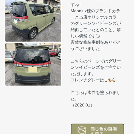
すね！
Moonlux様のブランドカラ
ーと当店オリジナルカラー
のグリーンソイビーンズが
酷似していたとのこと、嬉
しい偶然です◎
素敵な塗装事例をありがと
うございました！
こちらのページでは
グリー
ンソイビーンズ
をご注文い
ただけます。
フレンチグレーは
こちら
こちらは水性を塗られまし
た。
（2026.01）