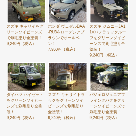
スズキ ジムニーJA1
スズキ キャリイをグ
ホンダ ヴェゼルDAA
1Vパノラミックルー
リーンソイビーンズ
-RU3をローデシアブ
フをグリーンソイビ
で刷毛塗り全塗装！
ラウンでオールペ
ーンズで刷毛塗り全
9,240円（税込）
ン！
塗装！
7,950円（税込）
9,240円（税込）
ダイハツ ハイゼット
スズキ キャリイトラ
パジェロジュニアフ
をグリーンソイビー
ックをグリーンソイ
ライングパグをグリ
ンズで刷毛塗り全塗
ビーンズで刷毛塗り
ーンソイビーンズで
装！
全塗装！
刷毛塗り全塗装！
9,240円（税込）
9,240円（税込）
9,240円（税込）