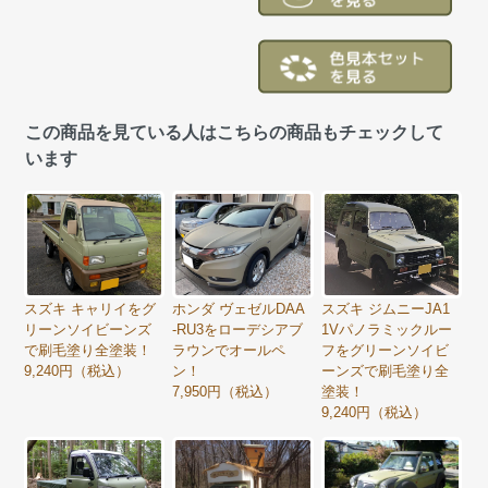
この商品を見ている人はこちらの商品もチェックして
います
スズキ ジムニーJA1
スズキ キャリイをグ
ホンダ ヴェゼルDAA
1Vパノラミックルー
リーンソイビーンズ
-RU3をローデシアブ
フをグリーンソイビ
で刷毛塗り全塗装！
ラウンでオールペ
ーンズで刷毛塗り全
9,240円（税込）
ン！
塗装！
7,950円（税込）
9,240円（税込）