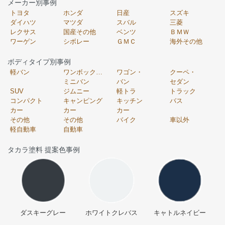
メーカー別事例
トヨタ
ホンダ
日産
スズキ
ダイハツ
マツダ
スバル
三菱
レクサス
国産その他
ベンツ
ＢＭＷ
ワーゲン
シボレー
ＧＭＣ
海外その他
ボディタイプ別事例
軽バン
ワンボックス・
ワゴン・
クーペ・
ミニバン
バン
セダン
SUV
ジムニー
軽トラ
トラック
コンパクト
キャンピング
キッチン
バス
カー
カー
カー
その他
その他
バイク
車以外
軽自動車
自動車
タカラ塗料 提案色事例
ダスキーグレー
ホワイトクレバス
キャトルネイビー