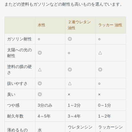
またどの塗料もガソリンなどの耐性も高いものを選んでいます。
２液ウレタン
水性
ラッカー 油性
油性
ガソリン耐性
○
◎
○
太陽への光の
◎
○
△
耐性
塗料の膜の硬
△
◎
◎
さ
扱いやすさ
◎
△
○
臭い
◎
×
×
つや感
3分のみ
1～2分
0～1分
耐久年数
4～5年
3～4年
1～2年
ウレタンシン
ラッカーシン
薄めるもの
水