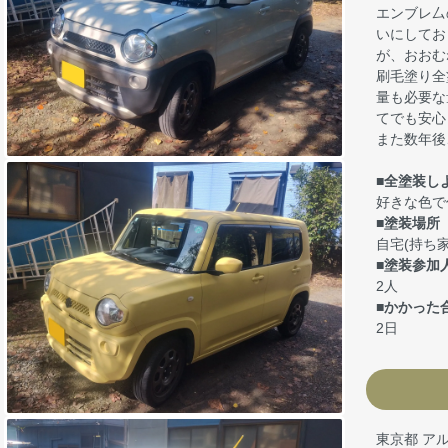
エンブレ厶
いにしてお
が、おおむ
刷毛塗り全
量も必要な
てでも安心
また数年後
■全塗装し
好きな色で
■塗装場所
自宅(持ち家
■塗装参加
2人
■かかった
2日
東京都 ア