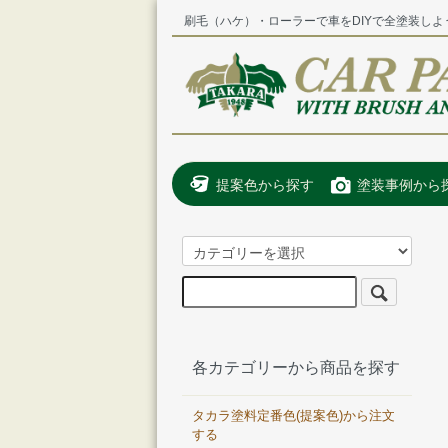
刷毛（ハケ）・ローラーで車をDIYで全塗装しよ
提案色から探す
塗装事例から
各カテゴリーから商品を探す
タカラ塗料定番色(提案色)から注文
する