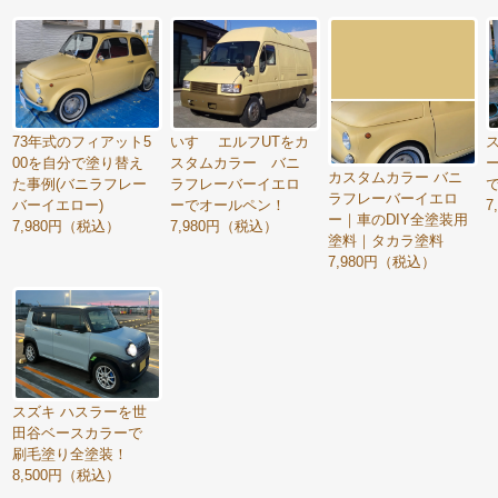
73年式のフィアット5
いすゞ エルフUTをカ
00を自分で塗り替え
スタムカラー バニ
カスタムカラー バニ
た事例(バニラフレー
ラフレーバーイエロ
ラフレーバーイエロ
バーイエロー)
ーでオールペン！
7
ー｜車のDIY全塗装用
7,980円（税込）
7,980円（税込）
塗料｜タカラ塗料
7,980円（税込）
スズキ ハスラーを世
田谷ベースカラーで
刷毛塗り全塗装！
8,500円（税込）