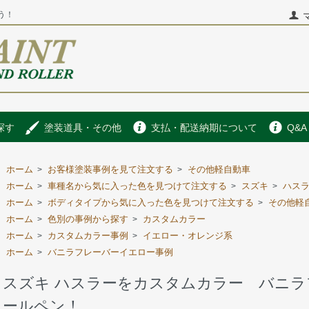
う！
探す
塗装道具・その他
支払・配送納期について
Q&A
ホーム
お客様塗装事例を見て注文する
その他軽自動車
>
>
ホーム
車種名から気に入った色を見つけて注文する
スズキ
ハス
>
>
>
ホーム
ボディタイプから気に入った色を見つけて注文する
その他軽
>
>
ホーム
色別の事例から探す
カスタムカラー
>
>
ホーム
カスタムカラー事例
イエロー・オレンジ系
>
>
ホーム
バニラフレーバーイエロー事例
>
スズキ ハスラーをカスタムカラー バニ
ールペン！