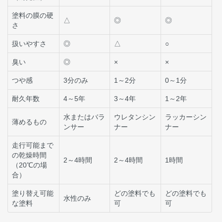
塗料の膜の硬
△
◎
◎
さ
扱いやすさ
◎
△
○
臭い
◎
×
×
つや感
3分のみ
1～2分
0～1分
耐久年数
4～5年
3～4年
1～2年
水またはバラ
ウレタンシン
ラッカーシン
薄めるもの
ンサー
ナー
ナー
走行可能まで
の乾燥時間
2～4時間
2～4時間
1時間
（20℃の場
合）
塗り替え可能
どの塗料でも
どの塗料でも
水性のみ
な塗料
可
可