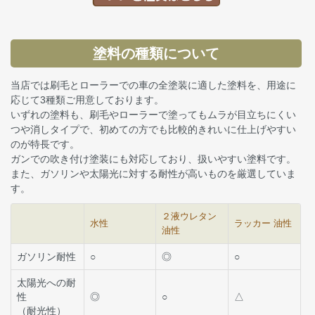
塗料の種類について
当店では刷毛とローラーでの車の全塗装に適した塗料を、用途に
応じて3種類ご用意しております。
いずれの塗料も、刷毛やローラーで塗ってもムラが目立ちにくい
つや消しタイプで、初めての方でも比較的きれいに仕上げやすい
のが特長です。
ガンでの吹き付け塗装にも対応しており、扱いやすい塗料です。
また、ガソリンや太陽光に対する耐性が高いものを厳選していま
す。
２液ウレタン
水性
ラッカー 油性
油性
ガソリン耐性
○
◎
○
太陽光への耐
性
◎
○
△
（耐光性）