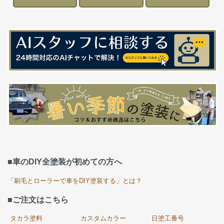
■車のDIY全塗装が初めての方へ
「刷毛とローラーで車をDIY塗装する」とは？
■ご注文はこちら
タカラ塗料
カスタムカラー
日塗工番号