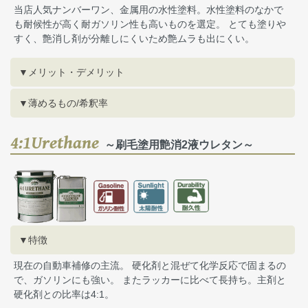
当店人気ナンバーワン、金属用の水性塗料。水性塗料のなかで
も耐候性が高く耐ガソリン性も高いものを選定。 とても塗りや
すく、艶消し剤が分離しにくいため艶ムラも出にくい。
▼メリット・デメリット
▼薄めるもの/希釈率
4:1Urethane
～刷毛塗用艶消2液ウレタン～
▼特徴
現在の自動車補修の主流。 硬化剤と混ぜて化学反応で固まるの
で、ガソリンにも強い。 またラッカーに比べて長持ち。主剤と
硬化剤との比率は4:1。