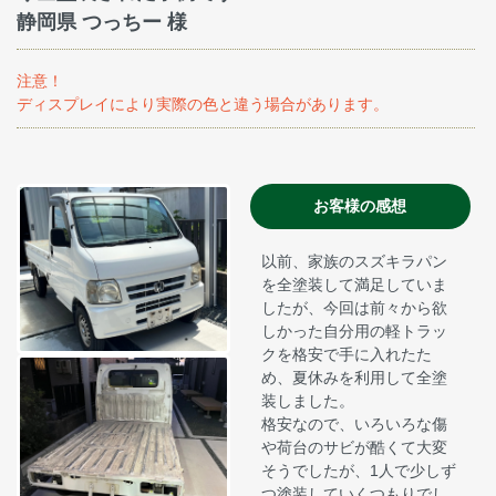
静岡県 つっちー 様
注意！
ディスプレイにより実際の色と違う場合があります。
お客様の感想
以前、家族のスズキラパン
を全塗装して満足していま
したが、今回は前々から欲
しかった自分用の軽トラッ
クを格安で手に入れたた
め、夏休みを利用して全塗
装しました。
格安なので、いろいろな傷
や荷台のサビが酷くて大変
そうでしたが、1人で少しず
つ塗装していくつもりでし