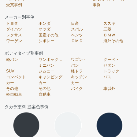
受賞事例
事例
メーカー別事例
トヨタ
ホンダ
日産
スズキ
ダイハツ
マツダ
スバル
三菱
レクサス
国産その他
ベンツ
ＢＭＷ
ワーゲン
シボレー
ＧＭＣ
海外その他
ボディタイプ別事例
軽バン
ワンボックス・
ワゴン・
クーペ・
ミニバン
バン
セダン
SUV
ジムニー
軽トラ
トラック
コンパクト
キャンピング
キッチン
バス
カー
カー
カー
その他
その他
バイク
車以外
軽自動車
自動車
タカラ塗料 提案色事例