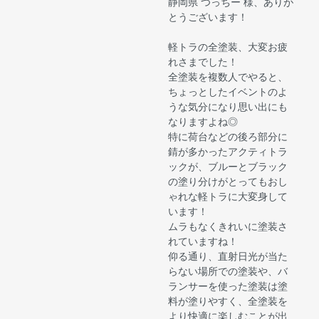
静岡県 つっちー 様、ありが
とうございます！
軽トラの全塗装、大変お疲
れさまでした！
全塗装を複数人でやると、
ちょっとしたイベントのよ
うな気分になり思い出にも
なりますよね◎
特に荷台などの後ろ部分に
錆が多かったアクティトラ
ックが、ブルーとブラック
の塗り分けがとってもおし
ゃれな軽トラに大変身して
います！
ムラもなくきれいに塗装さ
れていますね！
仰る通り、直射日光が当た
らない場所での塗装や、バ
ランサーを使った塗装は塗
料が塗りやすく、全塗装を
より快適に楽しむことが出