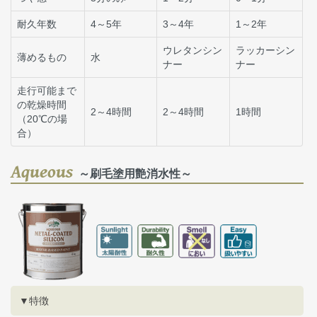
耐久年数
4～5年
3～4年
1～2年
ウレタンシン
ラッカーシン
薄めるもの
水
ナー
ナー
走行可能まで
の乾燥時間
2～4時間
2～4時間
1時間
（20℃の場
合）
Aqueous
～刷毛塗用艶消水性～
▼特徴