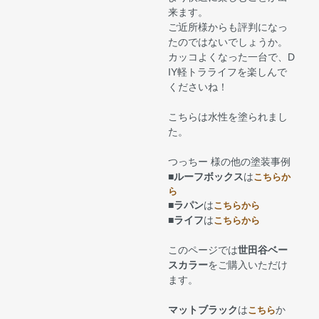
来ます。
ご近所様からも評判になっ
たのではないでしょうか。
カッコよくなった一台で、D
IY軽トラライフを楽しんで
くださいね！
こちらは水性を塗られまし
た。
つっちー 様の他の塗装事例
■
ルーフボックス
は
こちらか
ら
■
ラパン
は
こちらから
■
ライフ
は
こちらから
このページでは
世田谷ベー
スカラー
をご購入いただけ
ます。
マットブラック
は
か
こちら