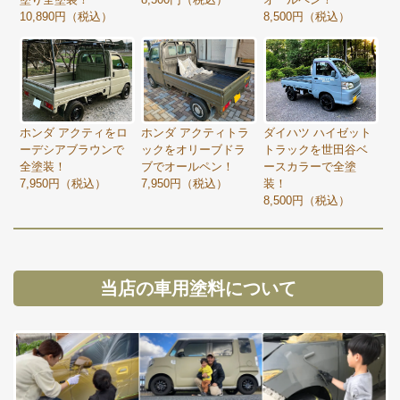
10,890円（税込）
8,500円（税込）
ホンダ アクティをロ
ホンダ アクティトラ
ダイハツ ハイゼット
ーデシアブラウンで
ックをオリーブドラ
トラックを世田谷ベ
全塗装！
ブでオールペン！
ースカラーで全塗
7,950円（税込）
7,950円（税込）
装！
8,500円（税込）
当店の車用塗料について