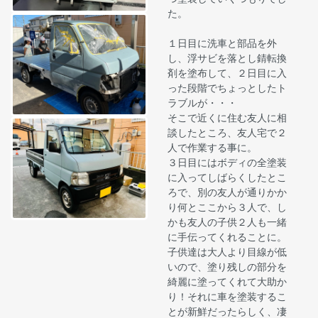
た。
１日目に洗車と部品を外
し、浮サビを落とし錆転換
剤を塗布して、２日目に入
った段階でちょっとしたト
ラブルが・・・
そこで近くに住む友人に相
談したところ、友人宅で２
人で作業する事に。
３日目にはボディの全塗装
に入ってしばらくしたとこ
ろで、別の友人が通りかか
り何とここから３人で、し
かも友人の子供２人も一緒
に手伝ってくれることに。
子供達は大人より目線が低
いので、塗り残しの部分を
綺麗に塗ってくれて大助か
り！それに車を塗装するこ
とが新鮮だったらしく、凄