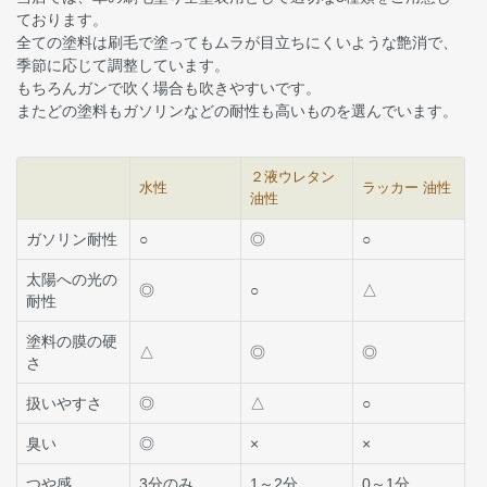
ております。
全ての塗料は刷毛で塗ってもムラが目立ちにくいような艶消で、
季節に応じて調整しています。
もちろんガンで吹く場合も吹きやすいです。
またどの塗料もガソリンなどの耐性も高いものを選んでいます。
２液ウレタン
水性
ラッカー 油性
油性
ガソリン耐性
○
◎
○
太陽への光の
◎
○
△
耐性
塗料の膜の硬
△
◎
◎
さ
扱いやすさ
◎
△
○
臭い
◎
×
×
つや感
3分のみ
1～2分
0～1分