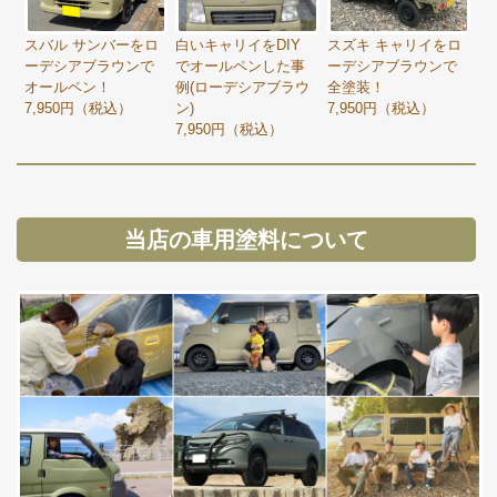
スバル サンバーをロ
スズキ キャリイをロ
白いキャリイをDIY
ーデシアブラウンで
ーデシアブラウンで
でオールペンした事
オールペン！
全塗装！
例(ローデシアブラウ
7,950円（税込）
7,950円（税込）
ン)
7,950円（税込）
当店の車用塗料について