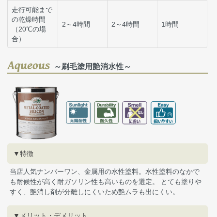
走行可能まで
の乾燥時間
2～4時間
2～4時間
1時間
（20℃の場
合）
Aqueous
～刷毛塗用艶消水性～
▼特徴
当店人気ナンバーワン、金属用の水性塗料。水性塗料のなかで
も耐候性が高く耐ガソリン性も高いものを選定。 とても塗りや
すく、艶消し剤が分離しにくいため艶ムラも出にくい。
▼メリット・デメリット