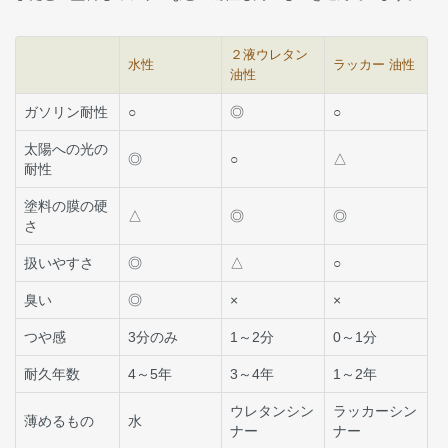
２液ウレタン
水性
ラッカー 油性
油性
ガソリン耐性
○
◎
○
太陽への光の
◎
○
△
耐性
塗料の膜の硬
△
◎
◎
さ
扱いやすさ
◎
△
○
臭い
◎
×
×
つや感
3分のみ
1～2分
0～1分
耐久年数
4～5年
3～4年
1～2年
ウレタンシン
ラッカーシン
薄めるもの
水
ナー
ナー