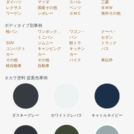
ダイハツ
マツダ
スバル
三菱
レクサス
国産その他
ベンツ
ＢＭＷ
ワーゲン
シボレー
ＧＭＣ
海外その他
ボディタイプ別事例
軽バン
ワンボックス・
ワゴン・
クーペ・
ミニバン
バン
セダン
SUV
ジムニー
軽トラ
トラック
コンパクト
キャンピング
キッチン
バス
カー
カー
カー
その他
その他
バイク
車以外
軽自動車
自動車
タカラ塗料 提案色事例
ダスキーグレー
ホワイトクレバス
キャトルネイビー