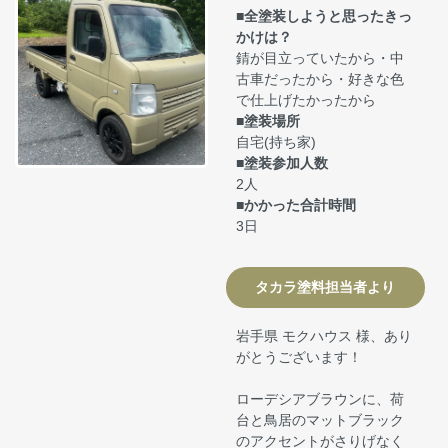
■全塗装しようと思ったきっ
かけは？
錆が目立っていたから・中
古車だったから・好きな色
で仕上げたかったから
■塗装場所
自宅(持ち家)
■塗装参加人数
2人
■かかった合計時間
3日
タカラ塗料担当者より
岩手県 モクハウス 様、あり
がとうございます！
ローデシアブラウンに、荷
台と鳥居のマットブラック
のアクセントがさりげなく