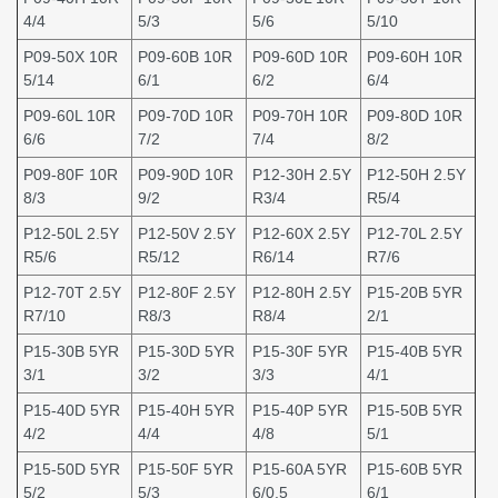
4/4
5/3
5/6
5/10
P09-50X 10R
P09-60B 10R
P09-60D 10R
P09-60H 10R
5/14
6/1
6/2
6/4
P09-60L 10R
P09-70D 10R
P09-70H 10R
P09-80D 10R
6/6
7/2
7/4
8/2
P09-80F 10R
P09-90D 10R
P12-30H 2.5Y
P12-50H 2.5Y
8/3
9/2
R3/4
R5/4
P12-50L 2.5Y
P12-50V 2.5Y
P12-60X 2.5Y
P12-70L 2.5Y
R5/6
R5/12
R6/14
R7/6
P12-70T 2.5Y
P12-80F 2.5Y
P12-80H 2.5Y
P15-20B 5YR
R7/10
R8/3
R8/4
2/1
P15-30B 5YR
P15-30D 5YR
P15-30F 5YR
P15-40B 5YR
3/1
3/2
3/3
4/1
P15-40D 5YR
P15-40H 5YR
P15-40P 5YR
P15-50B 5YR
4/2
4/4
4/8
5/1
P15-50D 5YR
P15-50F 5YR
P15-60A 5YR
P15-60B 5YR
5/2
5/3
6/0.5
6/1