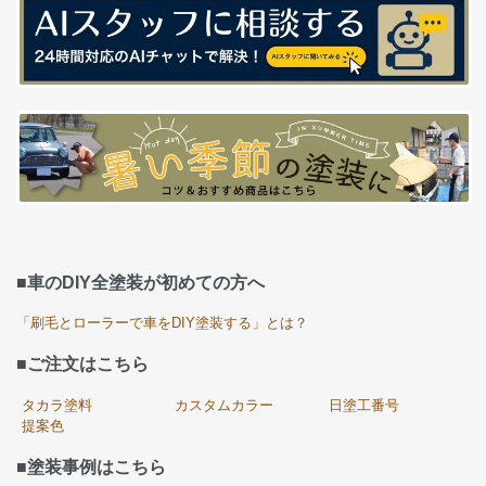
■車のDIY全塗装が初めての方へ
「刷毛とローラーで車をDIY塗装する」とは？
■ご注文はこちら
タカラ塗料
カスタムカラー
日塗工番号
提案色
■塗装事例はこちら