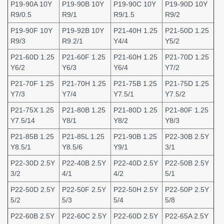
P19-90A 10Y
P19-90B 10Y
P19-90C 10Y
P19-90D 10Y
R9/0.5
R9/1
R9/1.5
R9/2
P19-90F 10Y
P19-92B 10Y
P21-40H 1.25
P21-50D 1.25
R9/3
R9.2/1
Y4/4
Y5/2
P21-60D 1.25
P21-60F 1.25
P21-60H 1.25
P21-70D 1.25
Y6/2
Y6/3
Y6/4
Y7/2
P21-70F 1.25
P21-70H 1.25
P21-75B 1.25
P21-75D 1.25
Y7/3
Y7/4
Y7.5/1
Y7.5/2
P21-75X 1.25
P21-80B 1.25
P21-80D 1.25
P21-80F 1.25
Y7.5/14
Y8/1
Y8/2
Y8/3
P21-85B 1.25
P21-85L 1.25
P21-90B 1.25
P22-30B 2.5Y
Y8.5/1
Y8.5/6
Y9/1
3/1
P22-30D 2.5Y
P22-40B 2.5Y
P22-40D 2.5Y
P22-50B 2.5Y
3/2
4/1
4/2
5/1
P22-50D 2.5Y
P22-50F 2.5Y
P22-50H 2.5Y
P22-50P 2.5Y
5/2
5/3
5/4
5/8
P22-60B 2.5Y
P22-60C 2.5Y
P22-60D 2.5Y
P22-65A 2.5Y