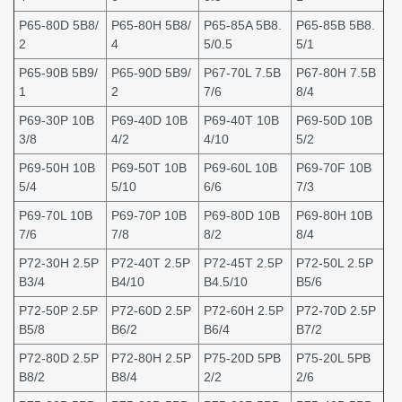
P65-80D 5B8/
P65-80H 5B8/
P65-85A 5B8.
P65-85B 5B8.
2
4
5/0.5
5/1
P65-90B 5B9/
P65-90D 5B9/
P67-70L 7.5B
P67-80H 7.5B
1
2
7/6
8/4
P69-30P 10B
P69-40D 10B
P69-40T 10B
P69-50D 10B
3/8
4/2
4/10
5/2
P69-50H 10B
P69-50T 10B
P69-60L 10B
P69-70F 10B
5/4
5/10
6/6
7/3
P69-70L 10B
P69-70P 10B
P69-80D 10B
P69-80H 10B
7/6
7/8
8/2
8/4
P72-30H 2.5P
P72-40T 2.5P
P72-45T 2.5P
P72-50L 2.5P
B3/4
B4/10
B4.5/10
B5/6
P72-50P 2.5P
P72-60D 2.5P
P72-60H 2.5P
P72-70D 2.5P
B5/8
B6/2
B6/4
B7/2
P72-80D 2.5P
P72-80H 2.5P
P75-20D 5PB
P75-20L 5PB
B8/2
B8/4
2/2
2/6