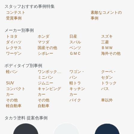
スタッフおすすめ事例特集
コンテスト
素敵なコメントの
受賞事例
事例
メーカー別事例
トヨタ
ホンダ
日産
スズキ
ダイハツ
マツダ
スバル
三菱
レクサス
国産その他
ベンツ
ＢＭＷ
ワーゲン
シボレー
ＧＭＣ
海外その他
ボディタイプ別事例
軽バン
ワンボックス・
ワゴン・
クーペ・
ミニバン
バン
セダン
SUV
ジムニー
軽トラ
トラック
コンパクト
キャンピング
キッチン
バス
カー
カー
カー
その他
その他
バイク
車以外
軽自動車
自動車
タカラ塗料 提案色事例