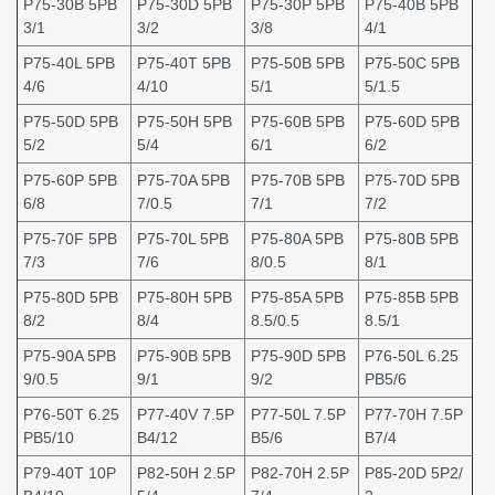
P75-30B 5PB
P75-30D 5PB
P75-30P 5PB
P75-40B 5PB
3/1
3/2
3/8
4/1
P75-40L 5PB
P75-40T 5PB
P75-50B 5PB
P75-50C 5PB
4/6
4/10
5/1
5/1.5
P75-50D 5PB
P75-50H 5PB
P75-60B 5PB
P75-60D 5PB
5/2
5/4
6/1
6/2
P75-60P 5PB
P75-70A 5PB
P75-70B 5PB
P75-70D 5PB
6/8
7/0.5
7/1
7/2
P75-70F 5PB
P75-70L 5PB
P75-80A 5PB
P75-80B 5PB
7/3
7/6
8/0.5
8/1
P75-80D 5PB
P75-80H 5PB
P75-85A 5PB
P75-85B 5PB
8/2
8/4
8.5/0.5
8.5/1
P75-90A 5PB
P75-90B 5PB
P75-90D 5PB
P76-50L 6.25
9/0.5
9/1
9/2
PB5/6
P76-50T 6.25
P77-40V 7.5P
P77-50L 7.5P
P77-70H 7.5P
PB5/10
B4/12
B5/6
B7/4
P79-40T 10P
P82-50H 2.5P
P82-70H 2.5P
P85-20D 5P2/