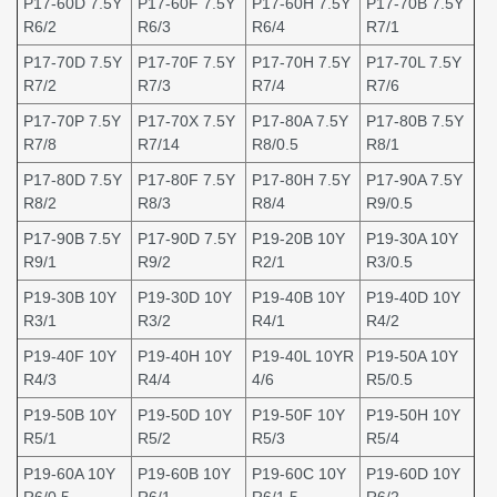
P17-60D 7.5Y
P17-60F 7.5Y
P17-60H 7.5Y
P17-70B 7.5Y
R6/2
R6/3
R6/4
R7/1
P17-70D 7.5Y
P17-70F 7.5Y
P17-70H 7.5Y
P17-70L 7.5Y
R7/2
R7/3
R7/4
R7/6
P17-70P 7.5Y
P17-70X 7.5Y
P17-80A 7.5Y
P17-80B 7.5Y
R7/8
R7/14
R8/0.5
R8/1
P17-80D 7.5Y
P17-80F 7.5Y
P17-80H 7.5Y
P17-90A 7.5Y
R8/2
R8/3
R8/4
R9/0.5
P17-90B 7.5Y
P17-90D 7.5Y
P19-20B 10Y
P19-30A 10Y
R9/1
R9/2
R2/1
R3/0.5
P19-30B 10Y
P19-30D 10Y
P19-40B 10Y
P19-40D 10Y
R3/1
R3/2
R4/1
R4/2
P19-40F 10Y
P19-40H 10Y
P19-40L 10YR
P19-50A 10Y
R4/3
R4/4
4/6
R5/0.5
P19-50B 10Y
P19-50D 10Y
P19-50F 10Y
P19-50H 10Y
R5/1
R5/2
R5/3
R5/4
P19-60A 10Y
P19-60B 10Y
P19-60C 10Y
P19-60D 10Y