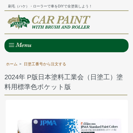
刷毛（ハケ）・ローラーで車をDIYで全塗装しよう！
ホーム
日塗工番号から注文する
>
2024年 P版日本塗料工業会（日塗工）塗
料用標準色ポケット版