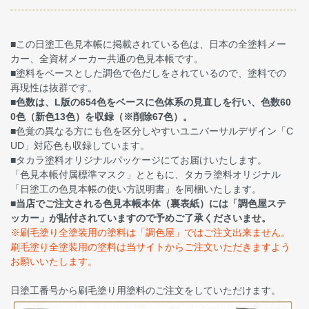
■この日塗工色見本帳に掲載されている色は、日本の全塗料メー
カー、全資材メーカー共通の色見本帳です。
■塗料をベースとした調色で色だしをされているので、塗料での
再現性は抜群です。
■
色数は、L版の654色をベースに色体系の見直しを行い、色数60
0色（新色13色）を収録（※削除67色）。
■色覚の異なる方にも色を区分しやすいユニバーサルデザイン「C
UD」対応色も収録しています。
■タカラ塗料オリジナルパッケージにてお届けいたします。
「色見本帳付属標準マスク」とともに、タカラ塗料オリジナル
「日塗工の色見本帳の使い方説明書」を同梱いたします。
■
当店でご注文される色見本帳本体（裏表紙）には「調色屋ステ
ッカー」が貼付されていますので予めご了承くださいませ。
※刷毛塗り全塗装用の塗料は「調色屋」ではご注文出来ません。
刷毛塗り全塗装用の塗料は当サイトからご注文いただきますよう
お願いいたします。
日塗工番号から刷毛塗り用塗料のご注文をしていただけます。