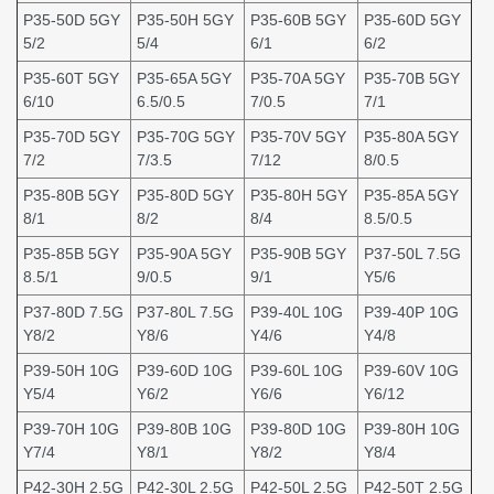
P35-50D 5GY
P35-50H 5GY
P35-60B 5GY
P35-60D 5GY
5/2
5/4
6/1
6/2
P35-60T 5GY
P35-65A 5GY
P35-70A 5GY
P35-70B 5GY
6/10
6.5/0.5
7/0.5
7/1
P35-70D 5GY
P35-70G 5GY
P35-70V 5GY
P35-80A 5GY
7/2
7/3.5
7/12
8/0.5
P35-80B 5GY
P35-80D 5GY
P35-80H 5GY
P35-85A 5GY
8/1
8/2
8/4
8.5/0.5
P35-85B 5GY
P35-90A 5GY
P35-90B 5GY
P37-50L 7.5G
8.5/1
9/0.5
9/1
Y5/6
P37-80D 7.5G
P37-80L 7.5G
P39-40L 10G
P39-40P 10G
Y8/2
Y8/6
Y4/6
Y4/8
P39-50H 10G
P39-60D 10G
P39-60L 10G
P39-60V 10G
Y5/4
Y6/2
Y6/6
Y6/12
P39-70H 10G
P39-80B 10G
P39-80D 10G
P39-80H 10G
Y7/4
Y8/1
Y8/2
Y8/4
P42-30H 2.5G
P42-30L 2.5G
P42-50L 2.5G
P42-50T 2.5G