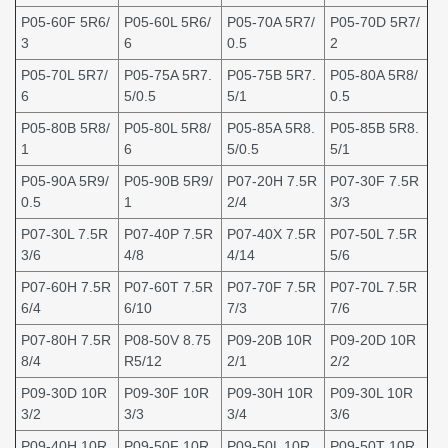
P05-60F 5R6/
P05-60L 5R6/
P05-70A 5R7/
P05-70D 5R7/
3
6
0.5
2
P05-70L 5R7/
P05-75A 5R7.
P05-75B 5R7.
P05-80A 5R8/
6
5/0.5
5/1
0.5
P05-80B 5R8/
P05-80L 5R8/
P05-85A 5R8.
P05-85B 5R8.
1
6
5/0.5
5/1
P05-90A 5R9/
P05-90B 5R9/
P07-20H 7.5R
P07-30F 7.5R
0.5
1
2/4
3/3
P07-30L 7.5R
P07-40P 7.5R
P07-40X 7.5R
P07-50L 7.5R
3/6
4/8
4/14
5/6
P07-60H 7.5R
P07-60T 7.5R
P07-70F 7.5R
P07-70L 7.5R
6/4
6/10
7/3
7/6
P07-80H 7.5R
P08-50V 8.75
P09-20B 10R
P09-20D 10R
8/4
R5/12
2/1
2/2
P09-30D 10R
P09-30F 10R
P09-30H 10R
P09-30L 10R
3/2
3/3
3/4
3/6
P09-40H 10R
P09-50F 10R
P09-50L 10R
P09-50T 10R