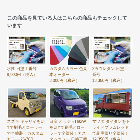
この商品を見ている人はこちらの商品もチェックして
います
水性 日塗工番号
カスタムカラー 色見
2液ウレタン 日塗工
8,900円（税込）
本オーダー
番号
3,000円（税込）
13,350円（税込）
スズキ キャリイをDI
日産 オッティH92W
マツダ タイタンをド
Yで刷毛とローラー
をDIYで刷毛とロー
ライドプラムレッド
で全塗装！カスタム
ラーで全塗装！カス
で刷毛塗り全塗装！
カラー 25-70D
タムカラー 日塗工番
12,350円（税込）