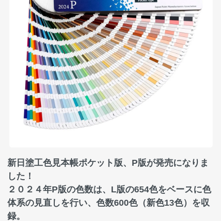
新日塗工色見本帳ポケット版、P版が発売になりま
した！
２０２４年P版の色数は、L版の654色をベースに色
体系の見直しを行い、色数600色（新色13色）を収
録。