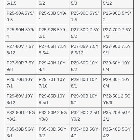
5/1.5
5/2
5/3
5/12
P25-90A 5Y9/
P25-90B 5Y9/
P25-90C 5Y9/
P25-90D 5Y9/
0.5
1
1.5
2
P25-90H 5Y9/
P25-92B 5Y9.
P27-50D 7.5Y
P27-70D 7.5Y
4
2/1
5/2
7/2
P27-80V 7.5Y
P27-85H 7.5Y
P27-85V 7.5Y
P27-90B 7.5Y
8/12
8.5/4
8.5/12
9/1
P27-90P 7.5Y
P29-40H 10Y
P29-60D 10Y
P29-60H 10Y
9/8
4/4
6/2
6/4
P29-70B 10Y
P29-70T 10Y
P29-80B 10Y
P29-80H 10Y
7/1
7/10
8/1
8/4
P29-80V 10Y
P29-85B 10Y
P29-90B 10Y
P32-50L 2.5G
8/12
8.5/1
9/1
Y5/6
P32-80D 2.5G
P32-80P 2.5G
P32-90D 2.5G
P35-20B 5GY
Y8/2
Y8/8
Y9/2
2/1
P35-30B 5GY
P35-30D 5GY
P35-40B 5GY
P35-40D 5GY
3/1
3/2
4/1
4/2