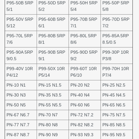
P95-50B 5RP
P95-50D 5RP
P95-50H 5RP
P95-50P 5RP
5/1
5/2
5/4
5/8
P95-50V 5RP
P95-60B 5RP
P95-70B 5RP
P95-70D 5RP
5/12
6/1
7/1
7/2
P95-70L 5RP
P95-80B 5RP
P95-80L 5RP
P95-85A 5RP
7/6
8/1
8/6
8.5/0.5
P95-90A 5RP
P95-90B 5RP
P95-90D 5RP
P99-30P 10R
9/0.5
9/1
9/2
P3/8
P99-40V 10R
P99-50X 10R
P99-60T 10R
P99-70H 10R
P4/12
P5/14
P6/10
P7/4
PN-10 N1
PN-15 N1.5
PN-20 N2
PN-25 N2.5
PN-30 N3
PN-35 N3.5
PN-40 N4
PN-45 N4.5
PN-50 N5
PN-55 N5.5
PN-60 N6
PN-65 N6.5
PN-67 N6.7
PN-70 N7
PN-72 N7.2
PN-75 N7.5
PN-77 N7.7
PN-80 N8
PN-82 N8.2
PN-85 N8.5
PN-87 N8.7
PN-90 N9
PN-93 N9.3
PN-95 N9.5