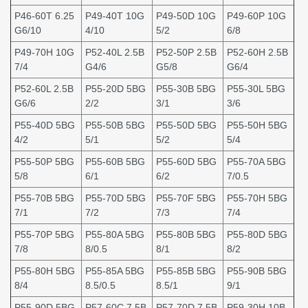
P46-60T 6.25
P49-40T 10G
P49-50D 10G
P49-60P 10G
G6/10
4/10
5/2
6/8
P49-70H 10G
P52-40L 2.5B
P52-50P 2.5B
P52-60H 2.5B
7/4
G4/6
G5/8
G6/4
P52-60L 2.5B
P55-20D 5BG
P55-30B 5BG
P55-30L 5BG
G6/6
2/2
3/1
3/6
P55-40D 5BG
P55-50B 5BG
P55-50D 5BG
P55-50H 5BG
4/2
5/1
5/2
5/4
P55-50P 5BG
P55-60B 5BG
P55-60D 5BG
P55-70A 5BG
5/8
6/1
6/2
7/0.5
P55-70B 5BG
P55-70D 5BG
P55-70F 5BG
P55-70H 5BG
7/1
7/2
7/3
7/4
P55-70P 5BG
P55-80A 5BG
P55-80B 5BG
P55-80D 5BG
7/8
8/0.5
8/1
8/2
P55-80H 5BG
P55-85A 5BG
P55-85B 5BG
P55-90B 5BG
8/4
8.5/0.5
8.5/1
9/1
P55-90D 5BG
P57-60C 7.5B
P57-70D 7.5B
P59-30H 10B