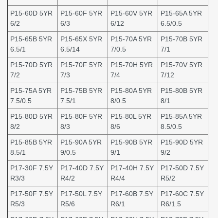
P15-60D 5YR
P15-60F 5YR
P15-60V 5YR
P15-65A 5YR
6/2
6/3
6/12
6.5/0.5
P15-65B 5YR
P15-65X 5YR
P15-70A 5YR
P15-70B 5YR
6.5/1
6.5/14
7/0.5
7/1
P15-70D 5YR
P15-70F 5YR
P15-70H 5YR
P15-70V 5YR
7/2
7/3
7/4
7/12
P15-75A 5YR
P15-75B 5YR
P15-80A 5YR
P15-80B 5YR
7.5/0.5
7.5/1
8/0.5
8/1
P15-80D 5YR
P15-80F 5YR
P15-80L 5YR
P15-85A 5YR
8/2
8/3
8/6
8.5/0.5
P15-85B 5YR
P15-90A 5YR
P15-90B 5YR
P15-90D 5YR
8.5/1
9/0.5
9/1
9/2
P17-30F 7.5Y
P17-40D 7.5Y
P17-40H 7.5Y
P17-50D 7.5Y
R3/3
R4/2
R4/4
R5/2
P17-50F 7.5Y
P17-50L 7.5Y
P17-60B 7.5Y
P17-60C 7.5Y
R5/3
R5/6
R6/1
R6/1.5