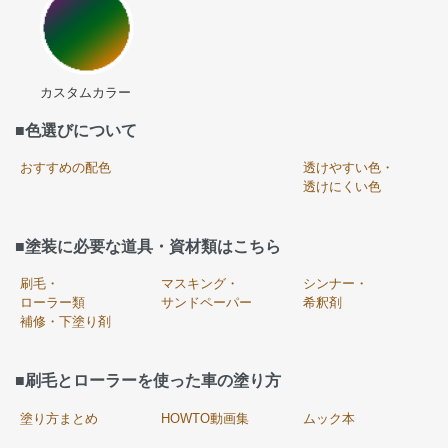
カスタムカラー
■色選びについて
おすすめの配色
透けやすい色・
透けにくい色
■塗装に必要な道具・資材類はこちら
刷毛・
マスキング・
シンナー・
ローラー類
サンドペーパー
希釈剤
補修・下塗り剤
■刷毛とローラーを使った車の塗り方
塗り方まとめ
HOWTO動画集
ムック本