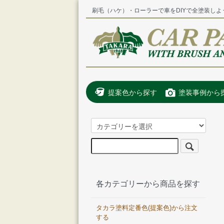
刷毛（ハケ）・ローラーで車をDIYで全塗装しよ
提案色から探す
塗装事例から
各カテゴリーから商品を探す
タカラ塗料定番色(提案色)から注文
する