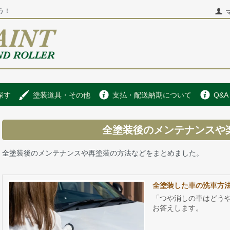
う！
探す
塗装道具・その他
支払・配送納期について
Q&A
全塗装後のメンテナンスや
全塗装後のメンテナンスや再塗装の方法などをまとめました。
全塗装した車の洗車方
「つや消しの車はどう
お答えします。