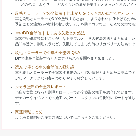
「どの色にしよう？」「どのくらいの量が必要？」と迷ったときのガイ
刷毛とローラーでの全塗装｜仕上がりをよりきれいにするポイント
車を刷毛とローラーでDIY全塗装するときに、よりきれいに仕上げるため
季節ごとの注意点や塗料の扱い方、ムラを防ぐコツなど、初めての方でも
車のDIY全塗装｜よくある失敗と対処法
塗装中や塗装後に起こりがちなトラブルと、その解決方法をまとめました
凸凹や透け、刷毛ムラなど、失敗してしまった時のリカバリー方法もすぐ
刷毛・ローラーでの車の全塗装 Q&A
DIYで車を全塗装するときに寄せられる疑問をまとめました。
読んで得する車の全塗装の豆知識
車を刷毛とローラーで全塗装する際のより深い情報をまとめたコラムです
少しマニアックな内容をわかりやすく紹介しています。
タカラ塗料の全塗装レポート
当店が実際に行った刷毛とローラーでの全塗装の様子を紹介しています。
デモカーやイベントでの施工レポート、スタッフの初挑戦レポートを通し
す。
関連情報まとめ
よくある質問やご注文方法についてはこちらをご覧ください。