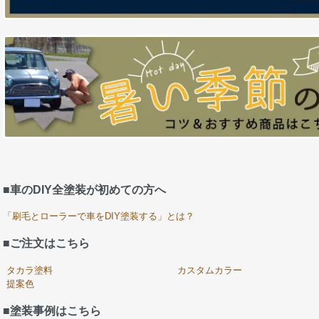
■車のDIY全塗装が初めての方へ
「刷毛とローラーで車をDIY塗装する」とは？
■ご注文はこちら
タカラ塗料
カスタムカラー
提案色
■塗装事例はこちら