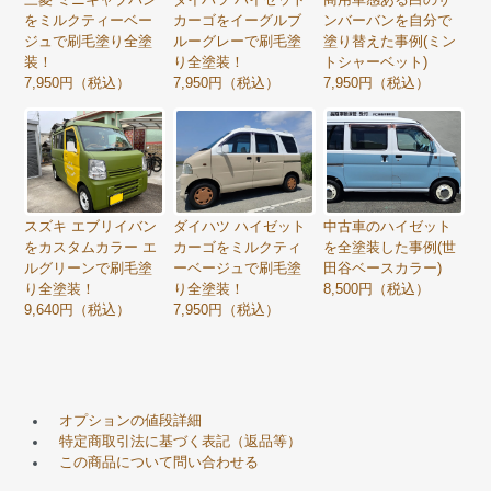
をミルクティーベー
カーゴをイーグルブ
ンバーバンを自分で
ジュで刷毛塗り全塗
ルーグレーで刷毛塗
塗り替えた事例(ミン
装！
り全塗装！
トシャーベット)
7,950円（税込）
7,950円（税込）
7,950円（税込）
スズキ エブリイバン
ダイハツ ハイゼット
中古車のハイゼット
をカスタムカラー エ
カーゴをミルクティ
を全塗装した事例(世
ルグリーンで刷毛塗
ーベージュで刷毛塗
田谷ベースカラー)
り全塗装！
り全塗装！
8,500円（税込）
9,640円（税込）
7,950円（税込）
オプションの値段詳細
特定商取引法に基づく表記（返品等）
この商品について問い合わせる