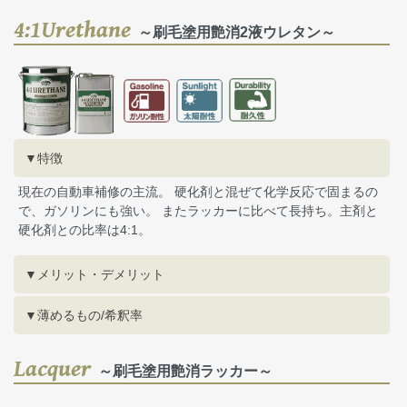
4:1Urethane
～刷毛塗用艶消2液ウレタン～
▼特徴
現在の自動車補修の主流。 硬化剤と混ぜて化学反応で固まるの
で、ガソリンにも強い。 またラッカーに比べて長持ち。主剤と
硬化剤との比率は4:1。
▼メリット・デメリット
▼薄めるもの/希釈率
Lacquer
～刷毛塗用艶消ラッカー～