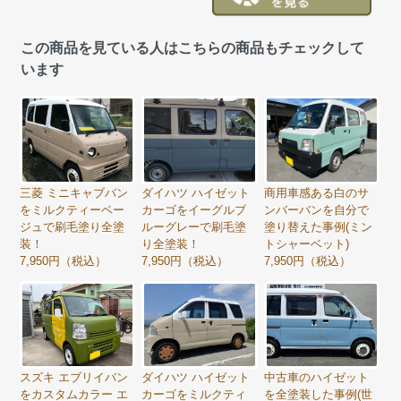
この商品を見ている人はこちらの商品もチェックして
います
三菱 ミニキャブバン
ダイハツ ハイゼット
商用車感ある白のサ
をミルクティーベー
カーゴをイーグルブ
ンバーバンを自分で
ジュで刷毛塗り全塗
ルーグレーで刷毛塗
塗り替えた事例(ミン
装！
り全塗装！
トシャーベット)
7,950円（税込）
7,950円（税込）
7,950円（税込）
スズキ エブリイバン
ダイハツ ハイゼット
中古車のハイゼット
をカスタムカラー エ
カーゴをミルクティ
を全塗装した事例(世