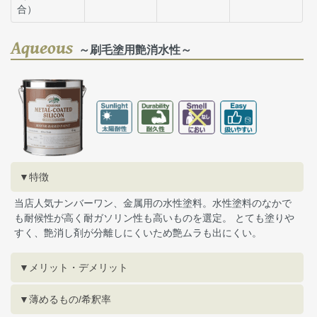
合）
Aqueous
～刷毛塗用艶消水性～
▼特徴
当店人気ナンバーワン、金属用の水性塗料。水性塗料のなかで
も耐候性が高く耐ガソリン性も高いものを選定。 とても塗りや
すく、艶消し剤が分離しにくいため艶ムラも出にくい。
▼メリット・デメリット
▼薄めるもの/希釈率