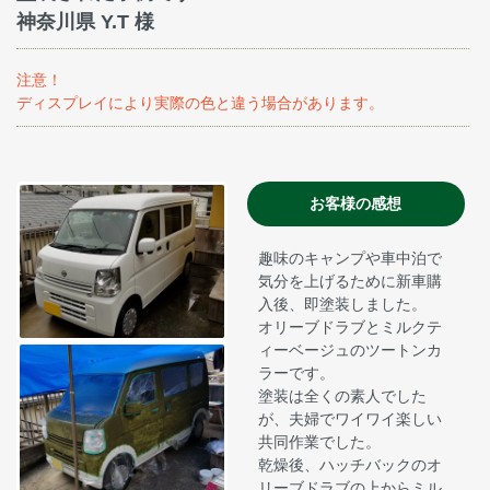
神奈川県 Y.T 様
注意！
ディスプレイにより実際の色と違う場合があります。
お客様の感想
趣味のキャンプや車中泊で
気分を上げるために新車購
入後、即塗装しました。
オリーブドラブとミルクテ
ィーベージュのツートンカ
ラーです。
塗装は全くの素人でした
が、夫婦でワイワイ楽しい
共同作業でした。
乾燥後、ハッチバックのオ
リーブドラブの上からミル