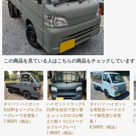
この商品を見ている人はこちらの商品もチェックしています
ダイハツ ハイゼット
ハイゼットトラックS
ダイハツ ハイゼット
S110Pをイーグルブル
210Pを自分で塗り替
を世田谷ベースカラ
ーグレーで全塗装！
え レッドのロゴが映
ーで刷毛塗り全塗
7,950円（税込）
えた軽トラに(イーグ
装！
7
ルブルーグレー)
8,500円（税込）
7,950円（税込）