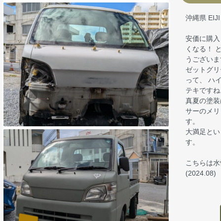
沖縄県 EI
安価に購入
くなる！ 
うございま
ゼットグリ
って、 ハ
テキですね
真夏の塗装
サーのメリ
す。
大満足とい
す。
こちらは水
(2024.08)