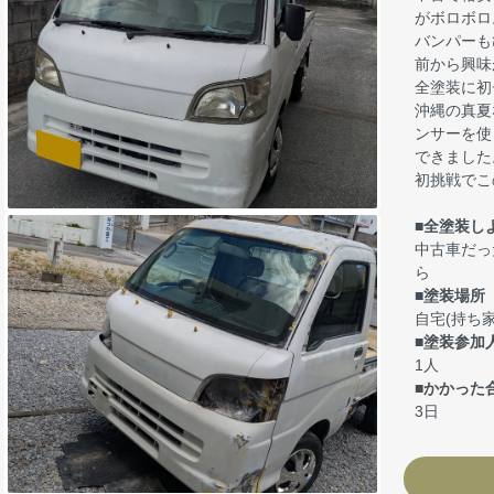
がボロボロ
バンパーも
前から興味
全塗装に初
沖縄の真夏
ンサーを使
できました
初挑戦でこ
■全塗装し
中古車だっ
ら
■塗装場所
自宅(持ち家
■塗装参加
1人
■かかった
3日