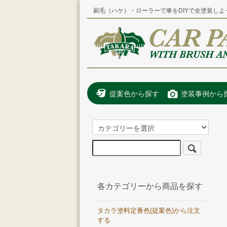
刷毛（ハケ）・ローラーで車をDIYで全塗装しよ
提案色から探す
塗装事例から
各カテゴリーから商品を探す
タカラ塗料定番色(提案色)から注文
する