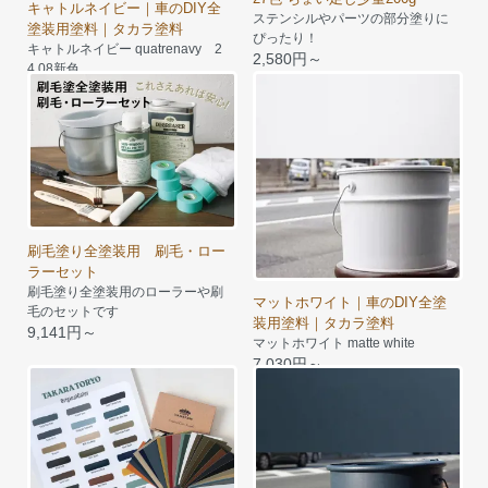
キャトルネイビー｜車のDIY全
ステンシルやパーツの部分塗りに
塗装用塗料｜タカラ塗料
ぴったり！
キャトルネイビー quatrenavy 2
2,580円～
4.08新色
8,500円～
刷毛塗り全塗装用 刷毛・ロー
ラーセット
刷毛塗り全塗装用のローラーや刷
マットホワイト｜車のDIY全塗
毛のセットです
装用塗料｜タカラ塗料
9,141円～
マットホワイト matte white
7,030円～