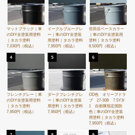
マットブラック｜車
イーグルブルーグレ
世田谷ベースカラー
のDIY全塗装用塗料
ー｜車のDIY全塗装
｜車のDIY全塗装用
｜タカラ塗料
用塗料｜タカラ塗料
塗料｜タカラ塗料
7,030円（税込）
7,950円（税込）
8,500円（税込）
4
5
6
フレンチグレー｜車
ダークフレンチグレ
OD色 オリーブドラ
のDIY全塗装用塗料
ー｜車のDIY全塗装
ブ 27-30B 7.5Y3/
｜タカラ塗料
用塗料｜タカラ塗料
1 自衛隊指定国防
7,950円（税込）
7,950円（税込）
色｜車のDIY全塗装
用塗料｜タカラ塗料
7,950円（税込）
7
8
9