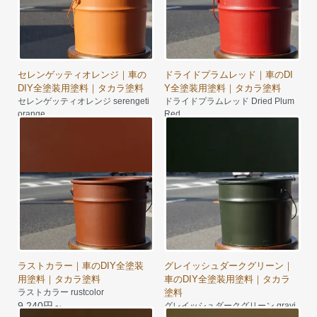
セレンゲッティオレンジ｜車の
ドライドプラムレッド｜車のDI
DIY全塗装用塗料｜タカラ塗料
Y全塗装用塗料｜タカラ塗料
セレンゲッティオレンジ serengeti
ドライドプラムレッド Dried Plum
orange
Red
10,890円～
12,350円～
ラストカラー｜車のDIY全塗装
グレイッシュダークグリーン｜
用塗料｜タカラ塗料
車のDIY全塗装用塗料｜タカラ
ラストカラー rustcolor
塗料
9,240円～
グレイッシュダークグリーン grayi