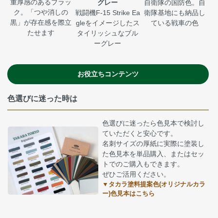
重厚感のあるブラッ
グレー
自衛隊の国防色。自
ク。「つや消しの
戦闘機F-15 Strike Ea
衛隊基地にも納品し
黒」が存在感を際立
gleをイメージしたス
ている戦車の色
たせます
タイリッシュなブル
ーグレー
お役立ちコンテンツ
色選びに迷った時は
色選びに迷ったら色見本で検討し
ていただくと安心です。
名刺サイズの厚紙に実際に塗装し
た色見本を単品購入、またはセッ
トでのご購入もできます。
ぜひご活用ください。
▼タカラ塗料提案色(オリジナルカラ
ー)色見本はこちら