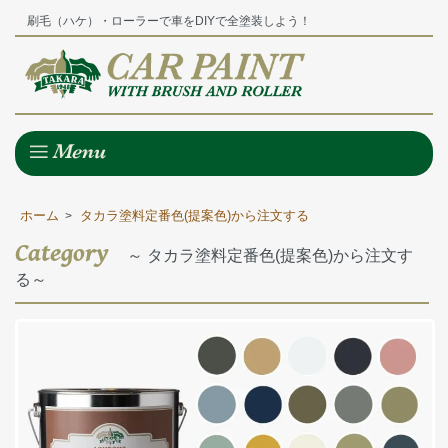
刷毛（ハケ）・ローラーで車をDIYで全塗装しよう！
ホーム
タカラ塗料定番色(提案色)から注文する
>
Category
～ タカラ塗料定番色(提案色)から注文す
る～