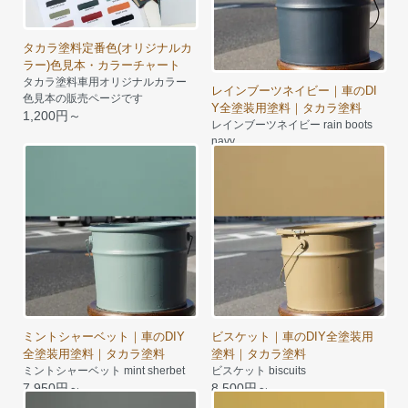
タカラ塗料定番色(オリジナルカ
ラー)色見本・カラーチャート
タカラ塗料車用オリジナルカラー
レインブーツネイビー｜車のDI
色見本の販売ページです
Y全塗装用塗料｜タカラ塗料
1,200円～
レインブーツネイビー rain boots
navy
8,500円～
ミントシャーベット｜車のDIY
ビスケット｜車のDIY全塗装用
全塗装用塗料｜タカラ塗料
塗料｜タカラ塗料
ミントシャーベット mint sherbet
ビスケット biscuits
7,950円～
8,500円～