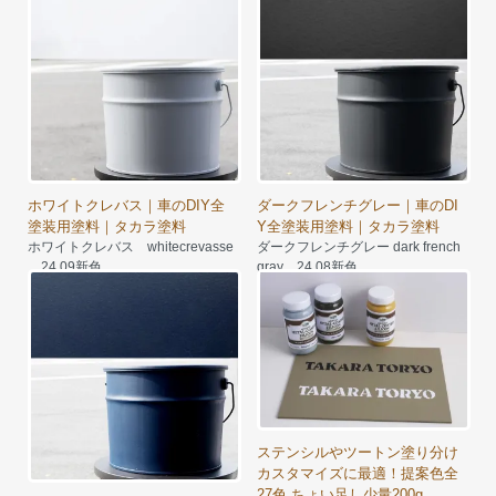
ホワイトクレバス｜車のDIY全
ダークフレンチグレー｜車のDI
塗装用塗料｜タカラ塗料
Y全塗装用塗料｜タカラ塗料
ホワイトクレバス whitecrevasse
ダークフレンチグレー dark french
24.09新色
gray 24.08新色
7,030円～
7,950円～
ステンシルやツートン塗り分け
カスタマイズに最適！提案色全
27色 ちょい足し少量200g