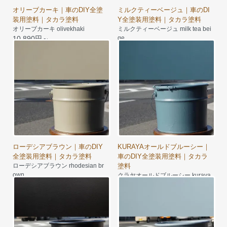
オリーブカーキ｜車のDIY全塗
ミルクティーベージュ｜車のDI
装用塗料｜タカラ塗料
Y全塗装用塗料｜タカラ塗料
オリーブカーキ olivekhaki
ミルクティーベージュ milk tea bei
10,890円～
ge
7,950円～
ローデシアブラウン｜車のDIY
KURAYAオールドブルーシー｜
全塗装用塗料｜タカラ塗料
車のDIY全塗装用塗料｜タカラ
ローデシアブラウン rhodesian br
塗料
own
クラヤオールドブルーシー kuraya
7,950円～
oldbluesea
8,500円～