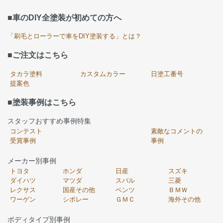
■車のDIY全塗装が初めての方へ
「刷毛とローラーで車をDIY塗装する」とは？
■ご注文はこちら
タカラ塗料
カスタムカラー
日塗工番号
提案色
■塗装事例はこちら
スタッフおすすめ事例特集
コンテスト
素敵なコメントの
受賞事例
事例
メーカー別事例
トヨタ
ホンダ
日産
スズキ
ダイハツ
マツダ
スバル
三菱
レクサス
国産その他
ベンツ
ＢＭＷ
ワーゲン
シボレー
ＧＭＣ
海外その他
ボディタイプ別事例