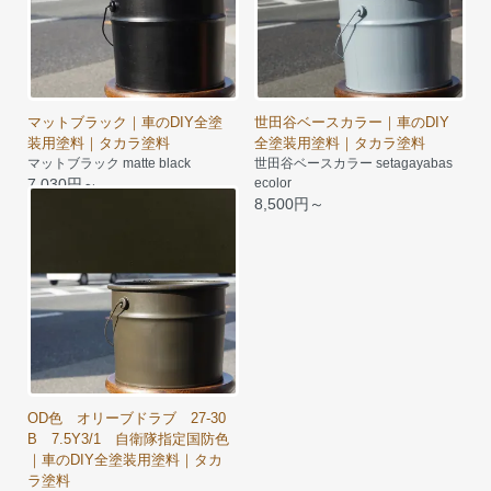
マットブラック｜車のDIY全塗
世田谷ベースカラー｜車のDIY
装用塗料｜タカラ塗料
全塗装用塗料｜タカラ塗料
マットブラック matte black
世田谷ベースカラー setagayabas
7,030円～
ecolor
8,500円～
OD色 オリーブドラブ 27-30
B 7.5Y3/1 自衛隊指定国防色
｜車のDIY全塗装用塗料｜タカ
ラ塗料