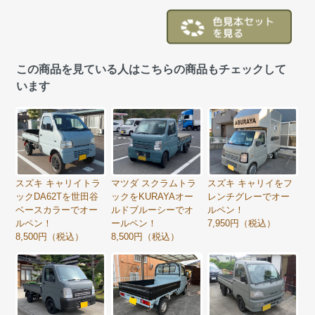
この商品を見ている人はこちらの商品もチェックして
います
スズキ キャリイトラ
マツダ スクラムトラ
スズキ キャリイをフ
ックDA62Tを世田谷
ックをKURAYAオー
レンチグレーでオー
ベースカラーでオー
ルドブルーシーでオ
ルペン！
ルペン！
ールペン！
7,950円（税込）
8,500円（税込）
8,500円（税込）