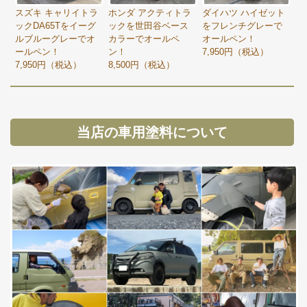
スズキ キャリイトラ
ホンダ アクティトラ
ダイハツ ハイゼット
ックDA65Tをイーグ
ックを世田谷ベース
をフレンチグレーで
ルブルーグレーでオ
カラーでオールペ
オールペン！
ールペン！
ン！
7,950円（税込）
7,950円（税込）
8,500円（税込）
当店の車用塗料について