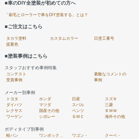
■車のDIY全塗装が初めての方へ
「刷毛とローラーで車をDIY塗装する」とは？
■ご注文はこちら
タカラ塗料
カスタムカラー
日塗工番号
提案色
■塗装事例はこちら
スタッフおすすめ事例特集
コンテスト
素敵なコメントの
受賞事例
事例
メーカー別事例
トヨタ
ホンダ
日産
スズキ
ダイハツ
マツダ
スバル
三菱
レクサス
国産その他
ベンツ
ＢＭＷ
ワーゲン
シボレー
ＧＭＣ
海外その他
ボディタイプ別事例
軽バン
ワンボックス・
ワゴン・
クーペ・