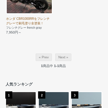
ホンダ CBR1000RRをフレンチ
グレーで刷毛塗り全塗装！
フレンチグレー french gray
7,950円～
« Prev
Next »
1
商品中
1-1
商品
人気ランキング
1
2
3