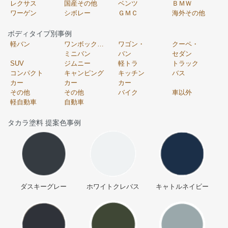
レクサス
国産その他
ベンツ
ＢＭＷ
ワーゲン
シボレー
ＧＭＣ
海外その他
ボディタイプ別事例
軽バン
ワンボックス・
ワゴン・
クーペ・
ミニバン
バン
セダン
SUV
ジムニー
軽トラ
トラック
コンパクト
キャンピング
キッチン
バス
カー
カー
カー
その他
その他
バイク
車以外
軽自動車
自動車
タカラ塗料 提案色事例
ダスキーグレー
ホワイトクレバス
キャトルネイビー