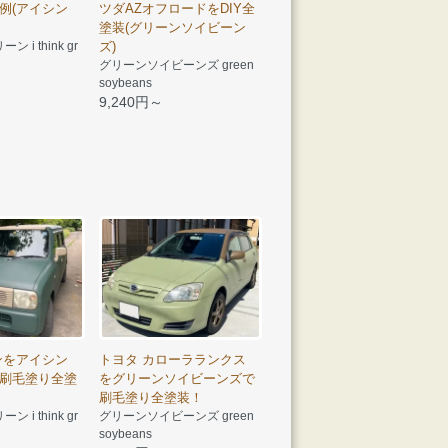
例(アイシン
ツダAZオフロードをDIY全
塗装(グリーンソイビーン
i think gr
ズ)
グリーンソイビーンズ green
soybeans
9,240円～
ンをアイシン
トヨタ カローラランクス
刷毛塗り全塗
をグリーンソイビーンズで
刷毛塗り全塗装！
i think gr
グリーンソイビーンズ green
soybeans