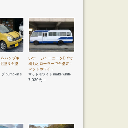
ラをパンプキ
いすゞ ジャーニーをDIYで
毛塗り全塗
刷毛とローラーで全塗装！
マットホワイト
pumpkin s
マットホワイト matte white
7,030円～