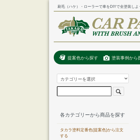
刷毛（ハケ）・ローラーで車をDIYで全塗装しよ
提案色から探す
塗装事例から
各カテゴリーから商品を探す
タカラ塗料定番色(提案色)から注文
する