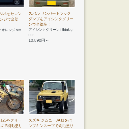
スバル サンバートラック
ジル4をセレン
ダンプをアイシンクグリー
ンジで全塗
ンで全塗装！
アイシンクグリーン i think gr
オレンジ ser
een
10,890円～
X125をグリー
スズキ ジムニーJA11をパ
ズで刷毛塗り
ンプキンスープで刷毛塗り