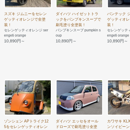
スズキ ジムニーをセレン
ダイハツ ハイゼットトラ
バンテック 
ゲッティオレンジで全塗
ックをパンプキンスープで
ゲッティオレ
装！
刷毛塗り全塗装！
装！
セレンゲッティオレンジ ser
パンプキンスープ pumpkin s
セレンゲッティ
engeti orange
oup
engeti orange
10,890円～
10,890円～
10,890円～
ゾンシェン APトライク12
ダイハツ エッセをオール
カワサキ KL
5をセレンゲッティオレン
ドローズで刷毛塗り全塗
ンソイビーン