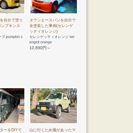
を自分で塗り
タウンエースバンを自分で
パンプキンス
全塗装した事例(セレンゲ
ッティオレンジ)
pumpkin s
セレンゲッティオレンジ ser
engeti orange
10,890円～
ターをDIYで
山に行くため傷があったマ