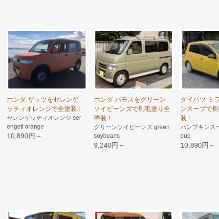
ホンダ ザッツをセレンゲ
ホンダ バモスをグリーン
ダイハツ ミ
ッティオレンジで全塗装！
ソイビーンズで刷毛塗り全
ンスープで刷
セレンゲッティオレンジ ser
塗装！
装！
engeti orange
グリーンソイビーンズ green
パンプキンスープ 
10,890円～
soybeans
oup
9,240円～
10,890円～