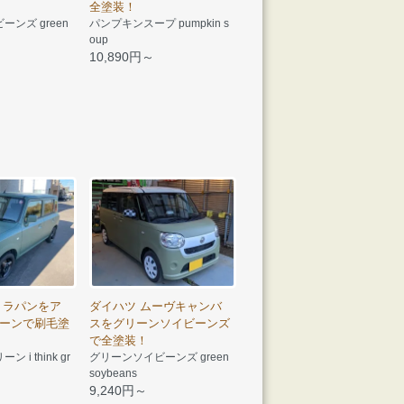
全塗装！
ンズ green
パンプキンスープ pumpkin s
oup
10,890円～
トラパンをア
ダイハツ ムーヴキャンバ
ーンで刷毛塗
スをグリーンソイビーンズ
で全塗装！
i think gr
グリーンソイビーンズ green
soybeans
9,240円～