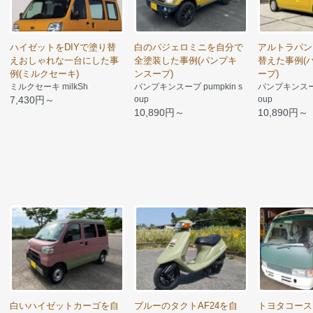
ハイゼットをDIYで塗り替
白のパジェロミニを自分で
アルトラパン
えおしゃれな一台にした事
全塗装した事例(パンプキ
替えた事例(
例(ミルクセーキ)
ンスープ)
ープ)
ミルクセーキ milkSh
パンプキンスープ pumpkin s
パンプキンスープ 
7,430円～
oup
oup
10,890円～
10,890円～
白いハイゼットカーゴを自
ブルーのタクトAF24を自
トヨタコース