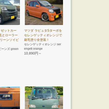
イゼットカー
マツダ ラピュタSターボを
刷毛とローラー
セレンゲッティオレンジで
リーンソイビ
刷毛塗り全塗装！
セレンゲッティオレンジ ser
engeti orange
ンズ green
10,890円～