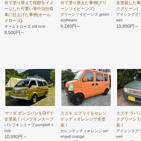
分で塗り替えて桜餅をイメ
分で塗り替えた事例(グリ
全塗装した事
ージした可愛い車中泊仕様
ーンソイビーンズ)
クグリーン)
車に仕上げた事例(オール
グリーンソイビーンズ green
アイシンクグリーン 
soybeans
een
ドローズ)
9,240円～
10,890円～
オールドローズ old rose
8,500円～
マツダ ボンゴバンをDIYで
スズキ エブリイをセレン
スズキ ラパ
全塗装！パンプキンスープ
ゲッティオレンジで全塗
クグリーンで
パンプキンスープ pumpkin s
装！
装！
oup
セレンゲッティオレンジ ser
アイシンクグリーン 
10,890円～
engeti orange
een