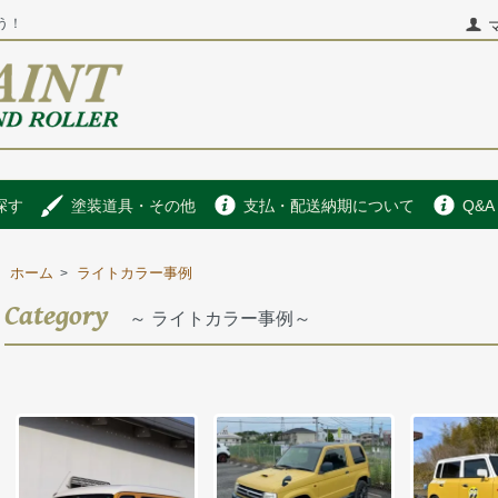
う！
探す
塗装道具・その他
支払・配送納期について
Q&A
ホーム
ライトカラー事例
>
Category
～ ライトカラー事例～