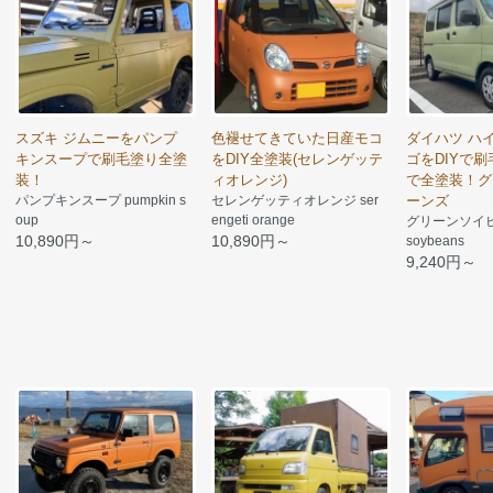
スズキ ジムニーをパンプ
色褪せてきていた日産モコ
ダイハツ ハ
キンスープで刷毛塗り全塗
をDIY全塗装(セレンゲッテ
ゴをDIYで
装！
ィオレンジ)
で全塗装！グ
パンプキンスープ pumpkin s
セレンゲッティオレンジ ser
ーンズ
oup
engeti orange
グリーンソイビー
10,890円～
10,890円～
soybeans
9,240円～