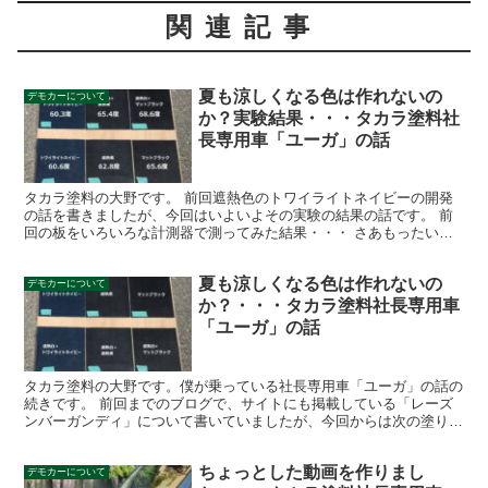
関連記事
夏も涼しくなる色は作れないの
デモカーについて
か？実験結果・・・タカラ塗料社
長専用車「ユーガ」の話
タカラ塗料の大野です。 前回遮熱色のトワイライトネイビーの開発
の話を書きましたが、今回はいよいよその実験の結果の話です。 前
回の板をいろいろな計測器で測ってみた結果・・・ さあもったいぶ
りましたが実験結果です。 こちらの板を2022年8月1...
夏も涼しくなる色は作れないの
デモカーについて
か？・・・タカラ塗料社長専用車
「ユーガ」の話
タカラ塗料の大野です。僕が乗っている社長専用車「ユーガ」の話の
続きです。 前回までのブログで、サイトにも掲載している「レーズ
ンバーガンディ」について書いていましたが、今回からは次の塗り替
え「トワイライトネイビー」についてです。この色はまだサ...
ちょっとした動画を作りまし
デモカーについて