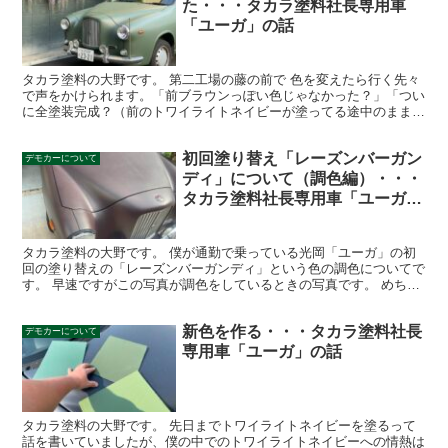
た・・・タカラ塗料社長専用車
「ユーガ」の話
タカラ塗料の大野です。 第二工場の藤の前で 色を変えたら行く先々
で声をかけられます。「前ブラウンっぽい色じゃなかった？」「つい
に全塗装完成？（前のトワイライトネイビーが塗ってる途中のままや
ったから）」「かわいい色！」「前の色のほうが好きやっ...
初回塗り替え「レーズンバーガン
デモカーについて
ディ」について（調色編）・・・
タカラ塗料社長専用車「ユーガ」
の話
タカラ塗料の大野です。 僕が通勤で乗っている光岡「ユーガ」の初
回の塗り替えの「レーズンバーガンディ」という色の調色についてで
す。 早速ですがこの写真が調色をしているときの写真です。 めちゃ
くちゃわかりにくいですね。。 色検討の時に気にしたの...
新色を作る・・・タカラ塗料社長
デモカーについて
専用車「ユーガ」の話
タカラ塗料の大野です。 先日までトワイライトネイビーを塗るって
話を書いていましたが、僕の中でのトワイライトネイビーへの情熱は