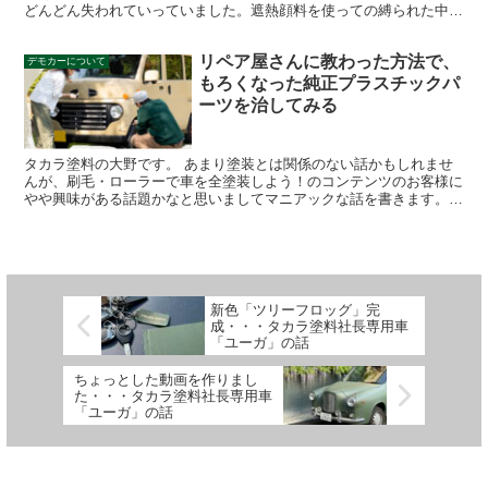
どんどん失われていっていました。遮熱顔料を使っての縛られた中で
の調色をしたのにそんなに効果がないという絶望感。。それ...
リペア屋さんに教わった方法で、
デモカーについて
もろくなった純正プラスチックパ
ーツを治してみる
タカラ塗料の大野です。 あまり塗装とは関係のない話かもしれませ
んが、刷毛・ローラーで車を全塗装しよう！のコンテンツのお客様に
やや興味がある話題かなと思いましてマニアックな話を書きます。
車の外装が気になって塗ろう！と思われる方の愛車の中には...
新色「ツリーフロッグ」完
成・・・タカラ塗料社長専用車
「ユーガ」の話
ちょっとした動画を作りまし
た・・・タカラ塗料社長専用車
「ユーガ」の話