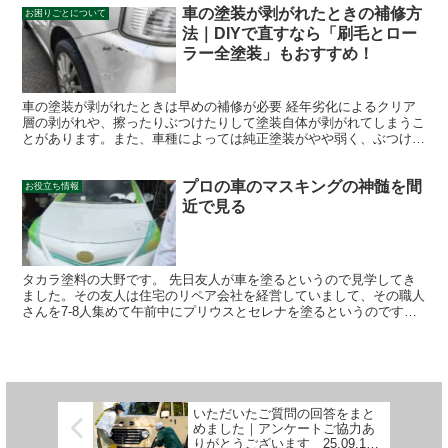
車の塗装が剥がれたときの補修方
お困りごとについて
法｜DIYで直すなら「刷毛とロー
ラー全塗装」もおすすめ！
車の塗装が剥がれたときは早めの補修が必要 経年劣化によるクリア
層の剥がれや、擦ったりぶつけたりして塗装自体が剥がれてしまうこ
とがあります。また、車種によっては純正塗装がやや弱く、ぶつけて
もいないのに自然と塗装が剥がれてくるケースもあるようで...
プロの車のマスキングの神髄を間
お役立ち情報
近で見る
タカラ塗料の大野です。 先日友人が車を塗るというので見学してき
ました。その友人は住宅のリペア会社を経営していまして、その職人
さんを7-8人集めて午前中にプリウスとセレナを塗るというのです。
いやさすがにちょっと工程的に無理やろう・・・と思って...
いただいたご質問の回答をまと
めました｜アンケートご協力あ
りがとうございます 25.09.18