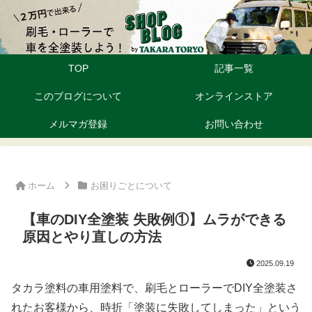
TOP
記事一覧
このブログについて
オンラインストア
メルマガ登録
お問い合わせ
ホーム
お困りごとについて
【車のDIY全塗装 失敗例①】ムラができる
原因とやり直しの方法
2025.09.19
タカラ塗料の車用塗料で、刷毛とローラーでDIY全塗装さ
れたお客様から、時折「塗装に失敗してしまった」という