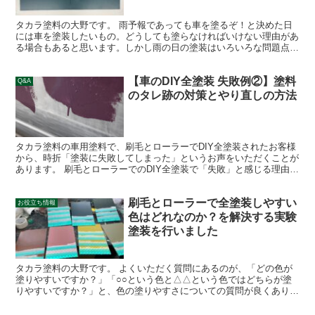
タカラ塗料の大野です。 雨予報であっても車を塗るぞ！と決めた日
には車を塗装したいもの。どうしても塗らなければいけない理由があ
る場合もあると思います。しかし雨の日の塗装はいろいろな問題点が
あります。その考えられる問題点をつづっていくシリーズで...
【車のDIY全塗装 失敗例②】塗料
Q&A
のタレ跡の対策とやり直しの方法
タカラ塗料の車用塗料で、刷毛とローラーでDIY全塗装されたお客様
から、時折「塗装に失敗してしまった」というお声をいただくことが
あります。 刷毛とローラーでのDIY全塗装で「失敗」と感じる理由
は、ほとんどの場合以下の2つです。 塗装がムラにな...
刷毛とローラーで全塗装しやすい
お役立ち情報
色はどれなのか？を解決する実験
塗装を行いました
タカラ塗料の大野です。 よくいただく質問にあるのが、「どの色が
塗りやすいですか？」「○○という色と△△という色ではどちらが塗
りやすいですか？」と、色の塗りやすさについての質問が良くありま
す（ありました） そのご質問にお答えするべく、スタッフ...