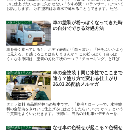
いに仕上げたいときに欠かせない「うすめ液・バランサー」について
お話しします。 水性塗料は水道水で薄めることもできます。ただ
し、刷毛やローラーで塗装する場合の希釈率は塗料に対して...
車の塗装が粉っぽくなってきた時
お困りごとについて
の自分でできる対処方法
車を長く乗っていると、ボディ表面が「白っぽい」「粉をふいたよう
に見える」と感じることはありませんか？ この粉っぽく（白っぽ
く）なる原因は、塗装の劣化症状の一つで「チョーキング」と呼ばれ
ます。ガードレールや外壁を触ったときに指に白い粉が付いた...
車の全塗装｜同じ水性でここまで
塗装の劣化トラブル
違う？塗り方で変わる仕上がり
26.03.26配信メルマガ
タカラ塗料 商品開発担当の坂本です。 「刷毛とローラーで、水性塗
料の全塗装をきれいに仕上げるにはどうしたらいいですか？」という
ご質問をよくいただきます。 実際に、当店の社用車やデモカーをご
覧になった方からは、「刷毛とローラーでも、こんなに滑...
なぜ車の色褪せが起こる？色褪せ
塗装の劣化トラブル