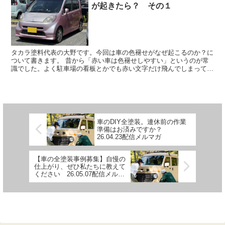
が起きたら？ その１
タカラ塗料代表の大野です。今回は車の色褪せがなぜ起こるのか？に
ついて書きます。 昔から「赤い車は色褪せしやすい」というのが常
識でした。よく駐車場の看板とかでも赤い文字だけ飛んでしまって、
重要なところが読めない、なんてありましたよね。赤は紫外...
車のDIY全塗装。連休前の作業
準備はお済みですか？
26.04.23配信メルマガ
【車の全塗装事例募集】自慢の
仕上がり、ぜひ私たちに教えて
ください 26.05.07配信メルマ
ガ