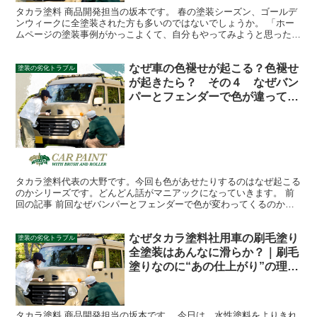
タカラ塗料 商品開発担当の坂本です。 春の塗装シーズン、ゴールデ
ンウィークに全塗装された方も多いのではないでしょうか。 「ホー
ムページの塗装事例がかっこよくて、自分もやってみようと思った」
「初めてでもこんなにうまく塗れるんだと、勇気をもらえ...
なぜ車の色褪せが起こる？色褪せ
塗装の劣化トラブル
が起きたら？ その４ なぜバン
パーとフェンダーで色が違ってく
る？
タカラ塗料代表の大野です。今回も色があせたりするのはなぜ起こる
のかシリーズです。どんどん話がマニアックになっていきます。 前
回の記事 前回なぜバンパーとフェンダーで色が変わってくるのか？
という話で引っ張りましたが、これが根の深いお話でして。...
なぜタカラ塗料社用車の刷毛塗り
塗装の劣化トラブル
全塗装はあんなに滑らか？｜刷毛
塗りなのに“あの仕上がり”の理
由 26.02.19配信メルマガ
タカラ塗料 商品開発担当の坂本です。 今日は、水性塗料をよりきれ