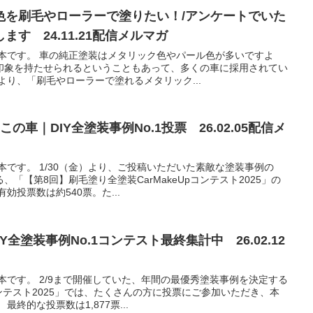
色を刷毛やローラーで塗りたい！/アンケートでいた
す 24.11.21配信メルマガ
本です。 車の純正塗装はメタリック色やパール色が多いですよ
印象を持たせられるということもあって、多くの車に採用されてい
より、「刷毛やローラーで塗れるメタリック...
の車｜DIY全塗装事例No.1投票 26.02.05配信メ
本です。 1/30（金）より、ご投稿いただいた素敵な塗装事例の
「【第8回】刷毛塗り全塗装CarMakeUpコンテスト2025」の
効投票数は約540票。た...
IY全塗装事例No.1コンテスト最終集計中 26.02.12
本です。 2/9まで開催していた、年間の最優秀塗装事例を決定する
ンテスト2025」では、たくさんの方に投票にご参加いただき、本
終的な投票数は1,877票...