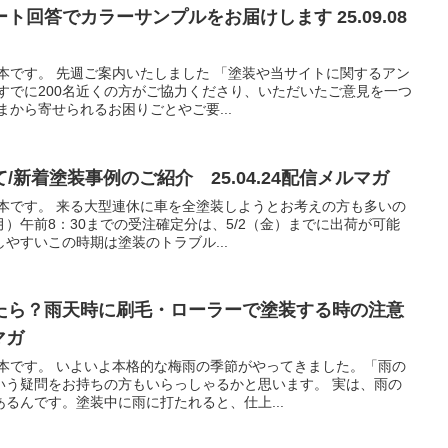
回答でカラーサンプルをお届けします 25.09.08
本です。 先週ご案内いたしました 「塗装や当サイトに関するアン
すでに200名近くの方がご協力くださり、いただいたご意見を一つ
まから寄せられるお困りごとやご要...
新着塗装事例のご紹介 25.04.24配信メルマガ
坂本です。 来る大型連休に車を全塗装しようとお考えの方も多いの
月）午前8：30までの受注確定分は、5/2（金）までに出荷が可能
やすいこの時期は塗装のトラブル...
たら？雨天時に刷毛・ローラーで塗装する時の注意
マガ
坂本です。 いよいよ本格的な梅雨の季節がやってきました。「雨の
いう疑問をお持ちの方もいらっしゃるかと思います。 実は、雨の
るんです。塗装中に雨に打たれると、仕上...