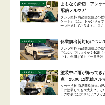
まもなく締切｜アンケート
メルマガバックナンバー
配信メルマガ
タカラ塗料 商品開発担当の坂
ケート」 には、おかげさまで
一つ拝見しております。 皆さ
休業前出荷対応について/
メルマガバックナンバー
タカラ塗料 商品開発担当の
ではないでしょうか？4/28（
です。年間を通じて一番塗装し
塗装中に雨が降ってき
メルマガバックナンバー
点 25.06.12配信メル
タカラ塗料 商品開発担当の
日に塗装しても大丈夫？」と
日の塗装には大きなリスクがあ