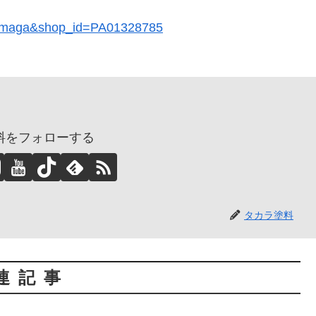
ailmaga&shop_id=PA01328785
料をフォローする
タカラ塗料
連記事