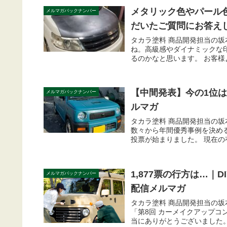
メタリック色やパール
メルマガバックナンバー
だいたご質問にお答えしま
タカラ塗料 商品開発担当の坂
ね。高級感やダイナミックな
るのかなと思います。 お客様
【中間発表】今の1位はこ
メルマガバックナンバー
ルマガ
タカラ塗料 商品開発担当の坂
数々から年間優秀事例を決める、
投票が始まりました。 現在の有
1,877票の行方は…｜D
メルマガバックナンバー
配信メルマガ
タカラ塗料 商品開発担当の坂
「第8回 カーメイクアップコ
当にありがとうございました。 最