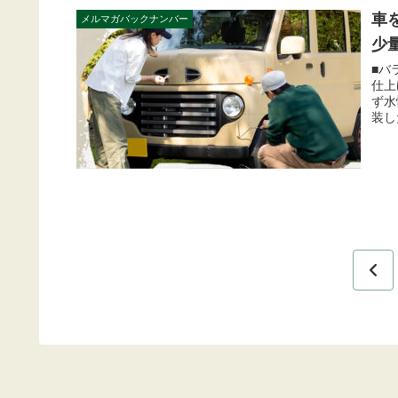
車
メルマガバックナンバー
少
■バ
仕上
ず水
装し
前
へ