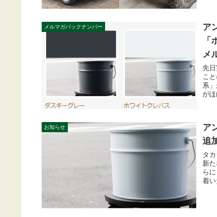
ア
メルマガバックナンバー
「
メ
先日
こと
系」
がほ
ア
お知らせ
追
タカ
新た
らに
着い