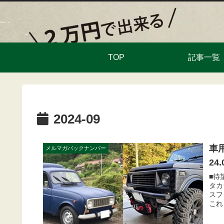
TOP
記事一覧
2024-09
車
メルマガバックナンバー
24
■待
タカ
スフ
これ