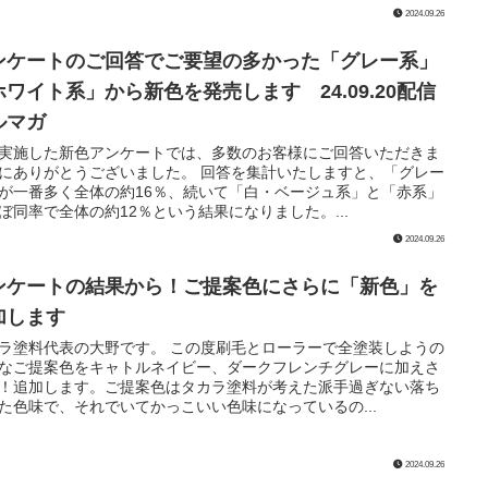
2024.09.26
ンケートのご回答でご要望の多かった「グレー系」
ホワイト系」から新色を発売します 24.09.20配信
ルマガ
実施した新色アンケートでは、多数のお客様にご回答いただきま
にありがとうございました。 回答を集計いたしますと、「グレー
が一番多く全体の約16％、続いて「白・ベージュ系」と「赤系」
ぼ同率で全体の約12％という結果になりました。...
2024.09.26
ンケートの結果から！ご提案色にさらに「新色」を
加します
ラ塗料代表の大野です。 この度刷毛とローラーで全塗装しようの
なご提案色をキャトルネイビー、ダークフレンチグレーに加えさ
！追加します。ご提案色はタカラ塗料が考えた派手過ぎない落ち
た色味で、それでいてかっこいい色味になっているの...
2024.09.26