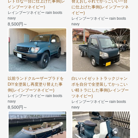
レトロな一台に仕上げた事例(レ
替えおしゃれでかっこいい一台
インブーツネイビー)
に仕上げた事例(レインブーツネ
レインブーツネイビー rain boots
イビー)
navy
レインブーツネイビー rain boots
8,500円～
navy
8,500円～
以前ランドクルーザープラドを
白いハイゼットトラックジャン
DIY全塗装し再度塗り替えた事
ボを自分で全塗装してかっこい
例(レインブーツネイビー)
い軽トラにした事例(レインブー
レインブーツネイビー rain boots
ツネイビー)
navy
レインブーツネイビー rain boots
8,500円～
navy
8,500円～