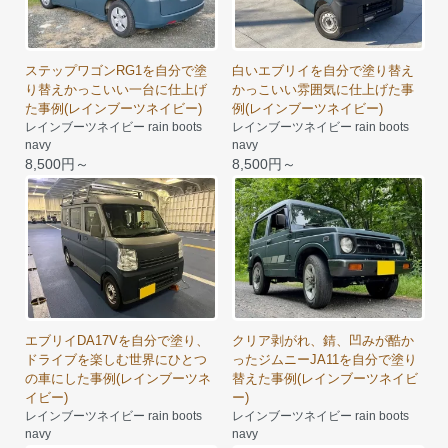
ステップワゴンRG1を自分で塗
白いエブリイを自分で塗り替え
り替えかっこいい一台に仕上げ
かっこいい雰囲気に仕上げた事
た事例(レインブーツネイビー)
例(レインブーツネイビー)
レインブーツネイビー rain boots
レインブーツネイビー rain boots
navy
navy
8,500円～
8,500円～
エブリイDA17Vを自分で塗り、
クリア剥がれ、錆、凹みが酷か
ドライブを楽しむ世界にひとつ
ったジムニーJA11を自分で塗り
の車にした事例(レインブーツネ
替えた事例(レインブーツネイビ
イビー)
ー)
レインブーツネイビー rain boots
レインブーツネイビー rain boots
navy
navy