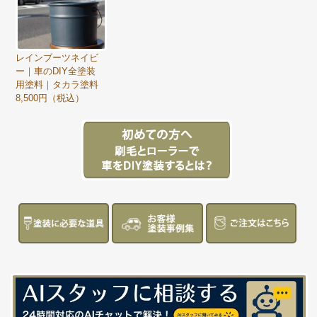
レインブーツネイビ
ー｜車のDIY全塗装
用塗料｜タカラ塗料
8,500円（税込）