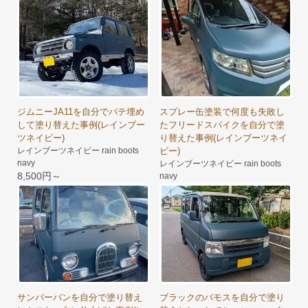
8,500円～
8,500円～
ジムニーJA11を自分でパテ埋め
スプレー缶塗装で何度も失敗し
して塗り替えた事例(レインブー
たフリードスパイクを自分で塗
ツネイビー)
り替えた事例(レインブーツネイ
レインブーツネイビー rain boots
ビー)
navy
レインブーツネイビー rain boots
8,500円～
navy
8,500円～
サンバーバンを自分で塗り替え
ブラックのバモスを自分で塗り