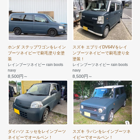
ホンダ ステップワゴンをレイン
スズキ エブリイDV64Vをレイ
ブーツネイビーで刷毛塗り全塗
ンブーツネイビーで刷毛塗り全
装
塗装！
レインブーツネイビー rain boots
レインブーツネイビー rain boots
navy
navy
8,500円～
8,500円～
ダイハツ エッセをレインブーツ
スズキ ラパンをレインブーツネ
ネイビーでオールペン！
イビーでオールペン！