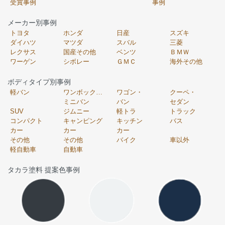
受賞事例
事例
メーカー別事例
トヨタ
ホンダ
日産
スズキ
ダイハツ
マツダ
スバル
三菱
レクサス
国産その他
ベンツ
ＢＭＷ
ワーゲン
シボレー
ＧＭＣ
海外その他
ボディタイプ別事例
軽バン
ワンボックス・
ワゴン・
クーペ・
ミニバン
バン
セダン
SUV
ジムニー
軽トラ
トラック
コンパクト
キャンピング
キッチン
バス
カー
カー
カー
その他
その他
バイク
車以外
軽自動車
自動車
タカラ塗料 提案色事例