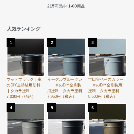
215
商品中
1-60
商品
人気ランキング
1
2
3
マットブラック｜車
イーグルブルーグレ
世田谷ベースカラー
のDIY全塗装用塗料
ー｜車のDIY全塗装
｜車のDIY全塗装用
｜タカラ塗料
用塗料｜タカラ塗料
塗料｜タカラ塗料
7,030円（税込）
7,950円（税込）
8,500円（税込）
4
5
6