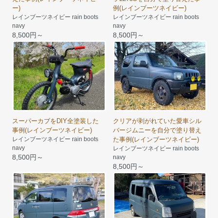
ー)
例(レインブーツネイビー)
レインブーツネイビー rain boots
レインブーツネイビー rain boots
navy
navy
8,500円～
8,500円～
スーパーカブをDIY全塗装した
クリアが剥がれていた愛車シル
事例(レインブーツネイビー)
バージムニーを自分で塗り替え
レインブーツネイビー rain boots
た事例(レインブーツネイビー)
navy
レインブーツネイビー rain boots
8,500円～
navy
8,500円～