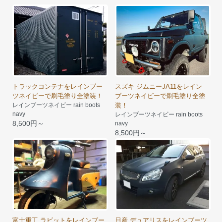
トラックコンテナをレインブー
スズキ ジムニーJA11をレイン
ツネイビーで刷毛塗り全塗装！
ブーツネイビーで刷毛塗り全塗
レインブーツネイビー rain boots
装！
navy
レインブーツネイビー rain boots
8,500円～
navy
8,500円～
富士重工 ラビットをレインブー
日産 デュアリスをレインブーツ