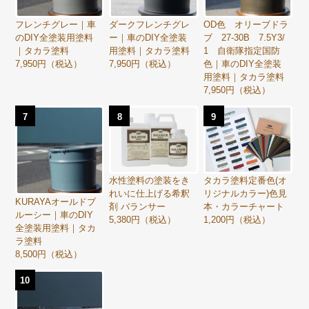
フレンチグレー｜車
ダークフレンチグレ
OD色 オリーブドラ
のDIY全塗装用塗料
ー｜車のDIY全塗装
ブ 27-30B 7.5Y3/
｜タカラ塗料
用塗料｜タカラ塗料
1 自衛隊指定国防
7,950円（税込）
7,950円（税込）
色｜車のDIY全塗装
用塗料｜タカラ塗料
7,950円（税込）
7
8
9
水性塗料の塗装をき
タカラ塗料定番色(オ
れいに仕上げる希釈
リジナルカラー)色見
KURAYAオールドブ
剤 バランサー
本・カラーチャート
ルーシー｜車のDIY
5,380円（税込）
1,200円（税込）
全塗装用塗料｜タカ
ラ塗料
8,500円（税込）
10