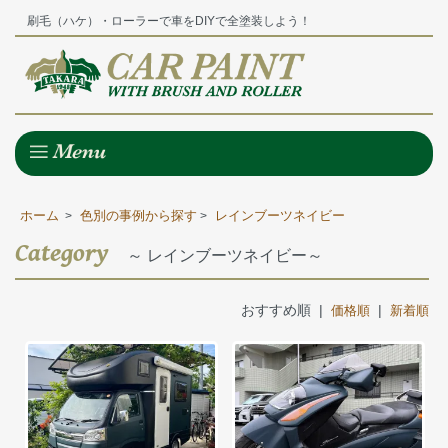
刷毛（ハケ）・ローラーで車をDIYで全塗装しよう！
ホーム
色別の事例から探す
レインブーツネイビー
>
>
Category
～ レインブーツネイビー～
おすすめ順 |
|
価格順
新着順