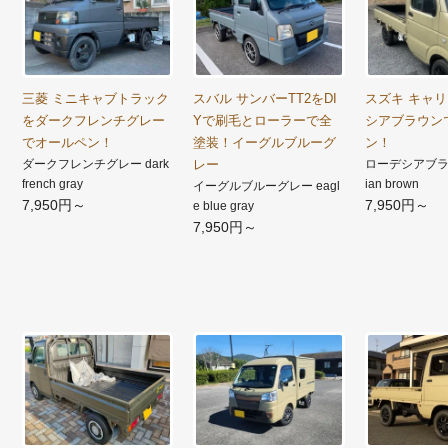
三菱 ミニキャブトラック
スバル サンバーTT2をDI
スズキ キャ
をダークフレンチグレー
Yで刷毛とローラーで全
シアブラウン
でオールペン！
塗装！イーグルブルーグ
ン！
ダークフレンチグレー dark
レー
ローデシアブラウ
french gray
ian brown
イーグルブルーグレー eagl
7,950円～
7,950円～
e blue gray
7,950円～