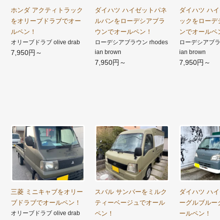
ホンダ アクティトラック
ダイハツ ハイゼットパネ
ダイハツ ハ
をオリーブドラブでオー
ルバンをローデシアブラ
ックをローデ
ルペン！
ウンでオールペン！
ンでオールペ
オリーブドラブ olive drab
ローデシアブラウン rhodes
ローデシアブラウ
7,950円～
ian brown
ian brown
7,950円～
7,950円～
三菱 ミニキャブをオリー
スバル サンバーをミルク
ダイハツ ハ
ブドラブでオールペン！
ティーベージュでオール
ーグルブルー
オリーブドラブ olive drab
ペン！
ールペン！