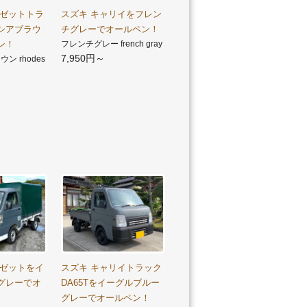
イゼットトラ
スズキ キャリイをフレン
シアブラウ
チグレーでオールペン！
ン！
フレンチグレー french gray
7,950円～
ン rhodes
イゼットをイ
スズキ キャリイトラック
グレーでオ
DA65Tをイーグルブルー
グレーでオールペン！