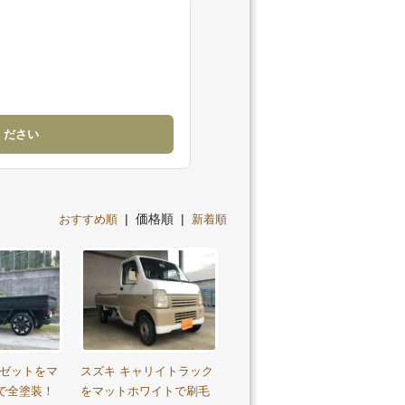
ください
| 価格順 |
おすすめ順
新着順
イゼットをマ
スズキ キャリイトラック
で全塗装！
をマットホワイトで刷毛