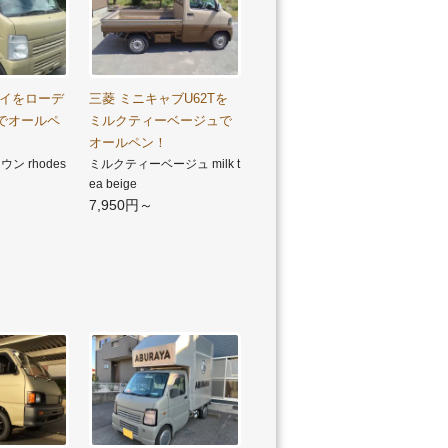
リイをローデ
三菱 ミニキャブU62Tを
でオールペ
ミルクティーベージュで
オールペン！
ン rhodes
ミルクティーベージュ milk t
ea beige
7,950円～