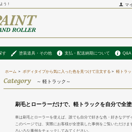
よう！
マ
探す
塗装道具・その他
支払・配送納期について
Q&A
ホーム
ボディタイプから気に入った色を見つけて注文する
軽トラッ
>
>
Category
～ 軽トラック～
刷毛とローラーだけで、軽トラックを自分で全塗
車は刷毛とローラーを使えば、誰でも自分で好きな色・好きなデザ
このページでは、実際にお客様が全塗装した事例をご覧いただけま
ろいろな事例をチェックしてみてください。