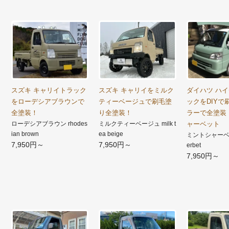
スズキ キャリイトラック
スズキ キャリイをミルク
ダイハツ ハ
をローデシアブラウンで
ティーベージュで刷毛塗
ックをDIYで
全塗装！
り全塗装！
ラーで全塗装
ローデシアブラウン rhodes
ミルクティーベージュ milk t
ャーベット
ian brown
ea beige
ミントシャーベット
7,950円～
7,950円～
erbet
7,950円～