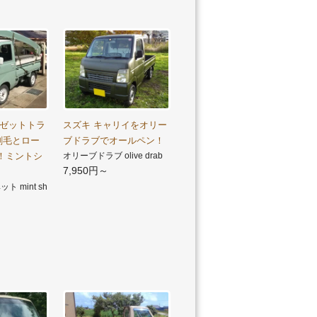
イゼットトラ
スズキ キャリイをオリー
刷毛とロー
ブドラブでオールペン！
！ミントシ
オリーブドラブ olive drab
7,950円～
 mint sh