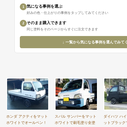
気になる事例を選ぶ
1
好みの色・仕上がりの事例をタップしてみてください
そのまま購入できます
2
同じ塗料をそのページからすぐに注文できます
↓ 一覧から気になる事例を選んでみて
ホンダ アクティをマット
スバル サンバーをマット
ダイハツ ハ
ホワイトでオールペン！
ホワイトで刷毛塗り全塗
ットブラック