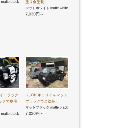
tte black
塗り全塗装！
マットホワイト matte white
7,030円～
リイトラック
スズキ キャリイをマット
ックで刷毛
ブラックで全塗装！
マットブラック matte black
7,030円～
tte black